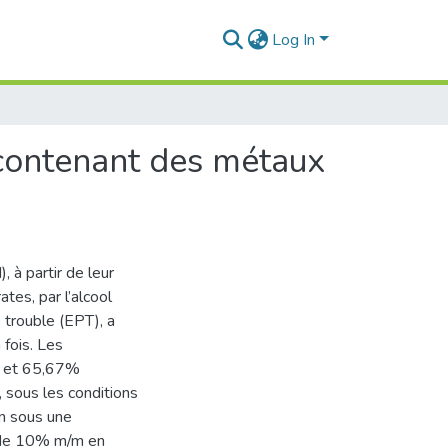
Log In
 contenant des métaux
), à partir de leur
tes, par l’alcool
 trouble (EPT), a
 fois. Les
% et 65,67%
, sous les conditions
n sous une
l de 10% m/m en