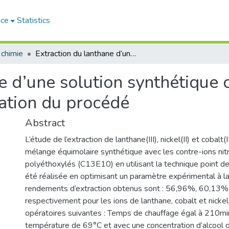
ace
Statistics
 chimie
Extraction du lanthane d’une solution synthétique contenant des métaux de transition. Optimisation du procédé
ne d’une solution synthétique
sation du procédé
Abstract
L’étude de l’extraction de lanthane(III), nickel(II) et cobalt(II
mélange équimolaire synthétique avec les contre-ions nitra
polyéthoxylés (C13E10) en utilisant la technique point de
été réalisée en optimisant un paramètre expérimental à la
rendements d’extraction obtenus sont : 56,96%, 60,13
respectivement pour les ions de lanthane, cobalt et nickel
opératoires suivantes : Temps de chauffage égal à 210mi
température de 69°C et avec une concentration d’alcoo