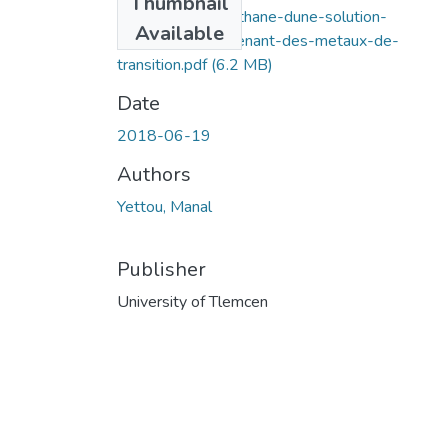
Thumbnail
Extraction-du-lanthane-dune-solution-
Available
synthetique-contenant-des-metaux-de-
transition.pdf
(6.2 MB)
Date
2018-06-19
Authors
Yettou, Manal
Publisher
University of Tlemcen