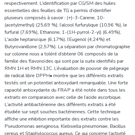
respectivement. L’identification par CG/SM des huiles
essentielles des feuilles de TG a permis d’identifier
plusieurs composés à savoir : (+)-3-Carene, 10-
(acetylmethyl) (25,69 %), l’alcool furfurylique (10,96 %), le
furfural (7,69%), Ethanone, 1-(1H-pyrrol-2-yl) (6,49%),
L'acide heptanoïque (6,17%), l’Eugenol (4,24%) et
Butyrovanillone (2,57%). La séparation par chromatographie
sur colonne nous a toléré d’obtenir 06 composés de la
famille des flavonoïdes qui sont par la suite identifiés par
RMN 1H et RMN 13C. L’évaluation de pouvoir de piégeage
de radical libre DPPH• montre que les différents extraits
testés ont un potentiel antioxydant remarquable. Une forte
capacité antioxydante du FRAP a été notée dans tous les
extraits en comparaison avec celle de l’acide ascorbique.
L’activité antibactérienne des différents extraits a été
étudiée sur sept souches bactériennes. Cette technique
affiche une inhibition importante des extraits contre les
Pseudomonas aeruginosa, Klebsiella pneumoniae, Bacillus
cereus et Staphylococcus aureus. Ce qui concerne l’activité