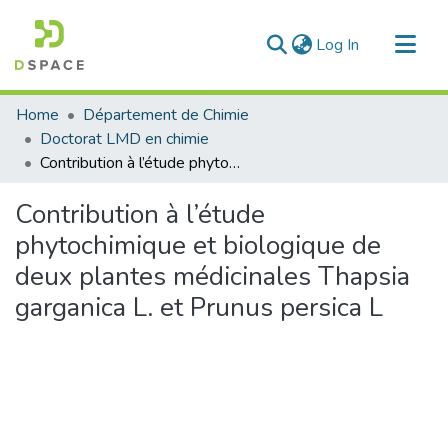
(current)
Log In
Communities & Collections
Home
Département de Chimie
All of DSpace
Doctorat LMD en chimie
Contribution à l’étude phytochimique et biologique de deux plantes médicinales Thapsia garganica L. et Prunus persica L
Statistics
Contribution à l’étude
phytochimique et biologique de
deux plantes médicinales Thapsia
garganica L. et Prunus persica L