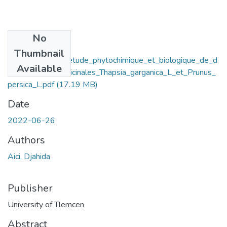
No
Files
Thumbnail
Contribution_a_l_etude_phytochimique_et_biologique_de_d
Available
eux_plantes_medicinales_Thapsia_garganica_L_et_Prunus_
persica_L.pdf
(17.19 MB)
Date
2022-06-26
Authors
Aici, Djahida
Publisher
University of Tlemcen
Abstract