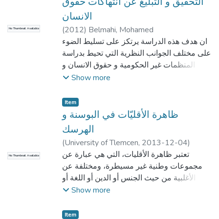
التحقيق و التبليغ عن انتهاكات حقوق
الانسان
(
2012
)
Belmahi, Mohamed
No Thumbnail Available
ان هدف هذه الدراسة يرتكز على تسليط الضوء
على مختلف الجوانب النظرية التي تحيط بدراسة
المنظمات غير الحكومية و حقوق الانسان و
تطوراته.بالاضافة الى تبيان دور هذه المنظمات
Show more
في التحقيق ومن ثم التبليغ عن انتهاكات حقوق
الانسان، من خلال ابراز ادوات التاثير التي
Item
تستعملها في توجيه الحكومات للكف عن هذه
ظاهرة الأقليّات في البوسنة و
الانتهاكات، و التي يسمح بها المجتمع الدولي من
الهرسك
خلال قواعده التنظيمية داخل المنظمات التبي
(
University of Tlemcen
,
2013-12-04
)
تمثله.و تحديد موقف القانون الدولي الحالي من
Douzi, Walid
تعتبر ظاهرة الأقليات، التي هي عبارة عن
No Thumbnail Available
مسالة تدخل المنظمات الدولية غير الحكومية
مجموعات وطنية غير مسيطرة، ومختلفة عن
من اجل التحقيق و التبليغ عن الانتهاكات
الأغلبية من حيث الجنس أو الدين أو اللغة أو
الصارخة لحقوق الانسان من قبل حكومات
الثقافة، مع إدراك كلا الطرفين بذلك الاختلاف.
Show more
الدول.و هو ما تعتبره بعض الحكومات عبارة عن
تعتبر ظاهرةً فائقة الحساسية، وقد حظيت
شكل من اشكال التدخل في شؤونها
بأهمية خاصة من قِبل العديد من الباحثين منذ
Item
الداخلية.اضافة الى ابراز دورها الكبير في