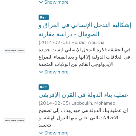
الحكم الراشد نظرا لما للجهاز البيروقراطي من
Show more
وظائف سياسية وإجتماعية وبإعتباره آداة الدولة
لتفيذ السياسة التنموية وتقديم الخدمات
Item
الأساسية للمواطنين ونتيجة هذا أصبح إصلاح
إشكالية التدخل الإنساني في العراق و
بيروقراطية الإدارة الجزائرية شرطا أساسيا
الصومال - دراسة مقارنة
لترشيد آداء الإدارة خاصة في ظل إعادة صياغة
(
2014-02-05
)
Bouzid, Aouicha
دور الدولة
في الحقيقة فكرة التدخل الإنساني ليست جديدة
No Thumbnail Available
في العلاقات الدولية إلا انها و بعد انقضاء الصراع
الإيديولوجي القائم بين الولايات المتحدة
الأمريكية و الاتحاد السوفياتي سابقا اضحت
Show more
بارزة حيث كرستها الممارسة الدولية ،
و للإشارة فإن التدخل لدواع إنسانية و الذي
Item
تستخدم من خلاله الوحدات السياسية الدولية و
عملية بناء الدولة في القرن الإفريقي
المنظمات الدولية القوة أو أية وسيلة أخرى –
(
2014-02-05
)
Labboukh, Mohamed
كممارسة الضغط السياسي مثلا أو الدبلوماسي
إن عملية بناء الدولة هي جهد يهدف إلى تصحيح
أو الاقتصادي – غايته الرئيسية العمل على حماية
الاختلالات التي تعاني منها الدول الهشة، و
No Thumbnail Available
حقوق الإنسان و تكريسها في الواقع المعاش ،
تتجسد
لكن الممارسة الدولية أثبتت العكس من ذلك
هشاشة الدولة عندما تفتقر هياكلها للإرادة
Show more