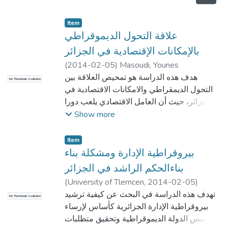
Item
علاقة التحول الديموقراطي
بالإمكانات الإقتصادية في الجزائر
(
2014-02-05
)
Masoudi, Younes
هدف هذه الدراسة هو تمحيص العلاقة بين
No Thumbnail Available
التحول الديمقراطي والامكانات الاقتصادية في
الجزائر، حيث أن العامل الاقتصادي يلعب دورا
بالغ الأهمية في التحول الديمقراطي، مع دراسة
Show more
طبيعة الدوافع والأسباب والأهداف الرئيسية في
هذه العملية.
Item
بيروقراطية الإدارة ومشكلة بناء
بناءالحكم الراشد في الجزائر
(
University of Tlemcen
,
2014-02-05
)
Hasini, Laila
تهدف هذه الدراسة في البحث عن كيفية ترشيد
No Thumbnail Available
بيروقراطية الإدارة الجزائرية كأساس لإرساء
أسس الدولة الديموقراطية وتحقيق متطلبات