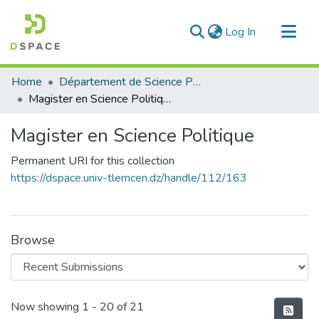
(current)
Log In
Communities & Collections
Home
Département de Science Politique
All of DSpace
Magister en Science Politique
Statistics
Magister en Science Politique
Permanent URI for this collection
https://dspace.univ-tlemcen.dz/handle/112/163
Browse
Recent Submissions
Now showing
1 - 20 of 21