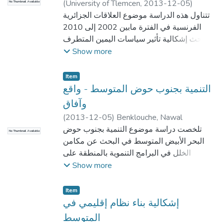
(
University of Tlemcen
,
2013-12-05
)
No Thumbnail Available
Djilali, Bechlaghem
تتناول هذه الدراسة موضوع العلاقات الجزائرية
الفرنسية في الفترة مابين 2002 إلى 2010
وتبحث إشكالية تأثير سياسات اليمين المتطرف
في هذه العلاقات وقد توصل البحث إلى أن
Show more
العلاقات بين الجزائر وباريس تأثرت سلبا
بسياسات وتجوهات اليمين المتطرف سواء
Item
كانت هذه السياسات حزبية متعلقة بأحزاب
التنمية بجنوب حوض المتوسط - واقع
سياسية أو بمطالب تنظيمات مصلحية مرتبطة
وآفاق
بجمعيات الأقدام السوداء وبقدماء المحاربين في
(
2013-12-05
)
Benklouche, Nawal
الجيش الفرنسي أين تعرضت ملفات الذاكرة
تلخصت دراسة موضوع التنمية بجنوب حوض
No Thumbnail Available
التارخية وقضايا الهجرة ، الأمن والهوية بدرجة
البحر الأبيض المتوسط في البحث عن مكامن
كبيرة لهذا التأثير في حين يبقى هذا التأثير
الخلل في البرامج التنموية بالمنطقة على
محدودا ونسبيا في العلاقات الإقتصادية والتجارية
مختلف المستويات وذلك عن طريق تحليل
Show more
. أما فيما يخص البعد الثقافي والحضاري لهذه
الواقع التنموي ومن ثم محاولة إقتراح البديل
العلاقات يميل التعاون الثقافي والعلمي لصالح
الأنسب والكفبل بإعطاء دفع لعجلة التنمية بهذه
Item
اللغة الفرنسية والنوذج الثقافي الفرانكفوني .
البلدان
إشكالية بناء نظام إقليمي في
بينما تتعرض اللغة العربية والدين الإسلامي في
المتوسط
فرنسا إلى التهميش والإقصاء والعنصرية