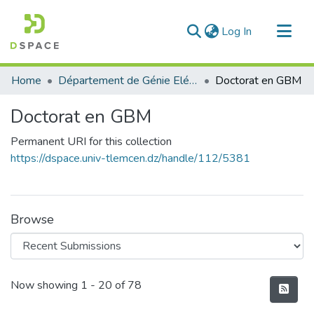
(current)
Log In
Communities & Collections
Home
Département de Génie Eléctrique et Electronique
Doctorat en GBM
All of DSpace
Doctorat en GBM
Statistics
Permanent URI for this collection
https://dspace.univ-tlemcen.dz/handle/112/5381
Browse
Recent Submissions
Now showing
1 - 20 of 78