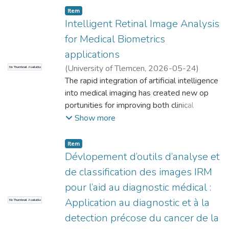
Item
Intelligent Retinal Image Analysis
for Medical Biometrics
applications
(
University of Tlemcen
,
2026-05-24
)
No Thumbnail Available
Mokhtari,Aicha
The rapid integration of artificial intelligence
into medical imaging has created new op
portunities for improving both clinical
diagnosis and secure patient identification.
Show more
Among
medical imaging modalities, retinal fundus
Item
photography is particularly valuable due to
Dévlopement d’outils d’analyse et
the
de classification des images IRM
uniqueness, stability, and diagnostic richness
pour l’aid au diagnostic médical :
of the retinal vascular network. Retinal im
Application au diagnostic et à la
No Thumbnail Available
ages simultaneously encode highly
discriminative biometric patterns and
detection précose du cancer de la
clinically significant