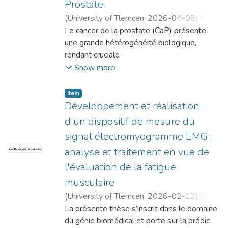
Prostate
biomarkers associated with ocular and
(
University of Tlemcen
,
2026-04-08
)
Youbi,
systemic diseases. However, existing
Mohammed Ridha
Le cancer de la prostate (CaP) présente
studies typically
une grande hétérogénéité biologique,
address biometric recognition and
rendant cruciale
pathology classification as separate tasks,
la distinction entre les formes cliniquement
Show more
limiting the
insignifiantes (ciPCa), gérées par
development of unified intelligent systems.
surveillance
Item
This thesis proposes an integrated
active, et les formes significatives (csPCa),
Développement et réalisation
framework for intelligent retinal image
nécessitant un traitement. L’imagerie par
d'un dispositif de mesure du
processing in med
résonance magnétique multiparamétrique
ical biometric applications, combining deep
signal électromyogramme EMG :
(IRMmp), basée sur le système PI-RADS,
learning, evolutionary hyperparameter
analyse et traitement en vue de
No Thumbnail Available
est la
optimiza
référence actuelle, mais reste limitée par la
l'évaluation de la fatigue
tion, and multitask learning. A robust retinal
subjectivité du contourage manuel des
musculaire
authentication pipeline is developed,
lésions,
including
(
University of Tlemcen
,
2026-02-12
)
Didi,
entraînant une variabilité inter-observateur,
advanced preprocessing, residual attention
Ahmed Ali
La présente thèse s’inscrit dans le domaine
une faible reproductibilité des biomarqueurs
U-Net vessel segmentation, Gaussian-
du génie biomédical et porte sur la prédic
radiomiques et de nombreuses biopsies