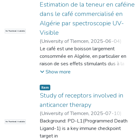
mécanismes génétiques et cellulaires
Matériels et méthodes : Étude réalisée au
Estimation de la teneur en caféine
responsables de la progression tumorale et
CHU de Tlemcen entre 2020 et 2025,
dans le café commercialisé en
de la réfractarité. Des mutations
incluant 292 patients dialysés (26 % en
Algérie par spectroscopie UV-
spécifiques, telles que BRAF V600E, RAS,
hémodialyse, 74 % en dialyse péritonéale).
TERT, ou des réarrangements de gènes
Visible
No Thumbnail Available
Résultats : Les infections étaient plus
comme RET/PTC, ont été identifiées
fréquentes en dialyse péritonéale (68,6 %).
(
University of Tlemcen
,
2025-06-04
)
comme étant à l’origine d’anomalies dans
Les germes les plus retrouvés étaient les
BENKOU, Wafaa
Le café est une boisson largement
;
TEBBAL, Nour El Houda
les voies de signalisation intracellulaires
staphylocoques à coagulase négative, suivis
Fatima
consommée en Algérie, en particulier en
(MAPK, PI3K/AKT), favorisant la croissance,
d’E. Coli, Klebsiella et Pseudomonas. Une
raison de ses effets stimulants dus à la
la dissémination et la résistance
forte résistance aux antibiotiques a été
caféine. Toutefois, la teneur réelle en
Show more
thérapeutique.
observée, surtout aux β-lactamines.
caféine des cafés commercialisés demeure
Dans ce contexte, les thérapies ciblées ont
Conclusion : Les infections sont fréquentes
souvent inconnue des
Item
émergé comme une alternative efficace.
et souvent dues à des bactéries
consommateurs. L'objectif de cette étude
Study of receptors involved in
Ces traitements, principalement
résistantes, ce qui nécessite une
est d’estimer cette teneur dans plusieurs
anticancer therapy
représentés par les inhibiteurs de tyrosine
surveillance adaptée.
types de café disponibles sur le
kinase (ITK) tels que sorafénib, lenvatinib ou
(
University of Tlemcen
,
2025-07-10
)
marché algérien, tout en étudiant les
cabozantinib, bloquent sélectivement les
MUSTAFA FADHIL, Swaleh Said
Background: PD-L1(Programmed Death
;
No Thumbnail Available
habitudes de consommation de la
récepteurs ou enzymes impliqués dans la
MARIAM, Ahmed Mohamed
Ligand-1) is a key immune checkpoint
population.
progression tumorale et l’angiogenèse. Ils
target in
L’étude consiste à analyser 11 échantillons