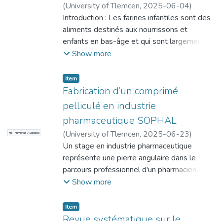
l'échec du traitement, le risque de
réalisées. La première a été conduite
(
University of Tlemcen
,
2025-06-04
)
résistance aux antibiotiques et
auprès de personnels officinaux dans
MEHIAOUI, Dounia
Introduction : Les farines infantiles sont des
;
MEKSALI, Walaa
l'allongement de la durée de la maladie.
différentes wilayas de l’Ouest, du Centre et
aliments destinés aux nourrissons et
Une seconde étude a été menée en
du Sud algérien. La seconde a été menée
enfants en bas-âge et qui sont largement
parallèle, visant à déterminer l'impact de la
en ligne auprès de la clientèle, à l’aide d’un
consommées dans le monde entier.
Show more
pénurie d'antibiotiques sur la pratique
questionnaire diffusé via le réseau
Matériel et méthode : Dans le but
clinique et la prise en charge des patients au
Facebook. Les données recueillies ont été
d’analyser la qualité physico-chimique et
Item
bloc opératoire du CHU Tlemcen. Il
saisies et analysées à l’aide du logiciel
microbiologique des farines infantiles
Fabrication d’un comprimé
s'agissait d'une étude observationnelle,
SPSS.
commercialisées dans la wilaya de Tlemcen,
pelliculé en industrie
descriptive et analytique transversale, d'une
Résultats : Nous avons recensé 20
une étude descriptive, transversale et
durée de quatre mois, incluant 53 patients.
pharmaceutique SOPHAL
compléments alimentaires à visée
expérimentale a été menée sur 15
Cependant, la faible taille de notre
(
University of Tlemcen
,
2025-06-23
)
amincissante. Les pharmacies constituent le
No Thumbnail Available
échantillons de farines appartenant à 3
échantillon et la complexité des données
BERROUMANE, Abdelali
Un stage en industrie pharmaceutique
principal lieu d’achat (80,9 %). Les
marques différentes.
nous ont empêchés de réaliser des
représente une pierre angulaire dans le
consommateurs sont en majorité des
Résultats : Nos résultats d’analyse physico-
analyses statistiques. De plus, l'absence de
parcours professionnel d'un pharmacien. Il
femmes, avec un taux de 94 %. Selon les
chimique ont montré que le taux d’humidité
pénurie d'antibiotiques durant la période
transforme les connaissances académiques
Show more
professionnels d’officine, Be Slim Plus est
moyen est de (3,78±2,55) %, le pH moyen
d'étude nous a empêchés d'atteindre notre
en compétences pratiques et directement
le produit le plus vendu et jugé le plus
est de (6,24±0,22), l’acidité moyenne est
objectif initial, nous limitant alors à une
applicables. Cette immersion permet au
efficace avec un pourcentage de 30 %. Le
de (0,06±0,03) g H2SO4 /100g, le taux
Item
description de l'utilisation des antibiotiques
futur professionnel d'acquérir une
thé vert demeure le composant le plus
Revue systématique sur le
des lipides moyen (3,53±2,42) g % et le