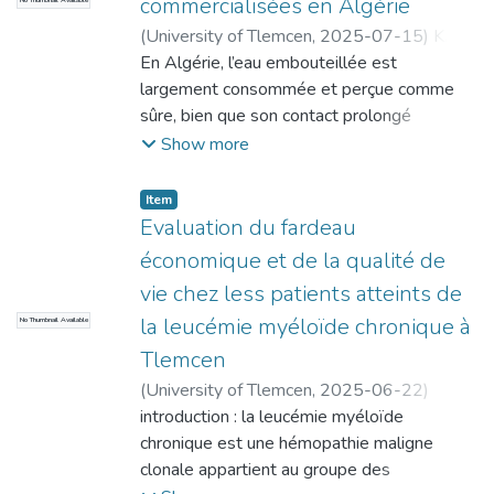
commercialisées en Algérie
taux de l’acide urique, glycémie, cholestérol,
visant à mieux informer les patients sur les
d’une gestion rigoureuse et
connaissance de sa conduite à tenir.
triglycérides, transaminases, créatinine,
effets indésirables et à renforcer leur
(
University of Tlemcen
,
2025-07-15
)
KAID,
encadrée de la prescription antibiotique,
Conclusion : Bien que l’implant soit efficace
folates, vitamine B12 et vitamine D. Une
autonomie. Ces supports, personnalisés
Mouad
En Algérie, l’eau embouteillée est
;
BENKOU, Mohammed Nadir
d’autant plus qu’il n’existe actuellement
et bien toléré, la pilule reste de loin la
étude cas-témoins a été réalisée au CHU
selon la pathologie, ont vocation à
largement consommée et perçue comme
aucune recommandation
méthode la plus utilisée dans notre
Tlemcen entre Novembre
compléter le rôle du pharmacien et à
sûre, bien que son contact prolongé
nationale spécifique régissant cette
population.
2024 et mai 2025 sur un échantillon de 70
favoriser une meilleure coordination des
avec les emballages plastiques puisse
Show more
pratique. Par ailleurs, l’écart constaté entre
individus répartis en deux groupes : un
soins.
entraîner une migration de substances
le coût potentiel et le coût
groupe témoin de 40 personnes et un
Notre travail confirme l’urgence d’intégrer
chimiques. Parmi celles-ci, les
réel des prescriptions, s’élevant à 737
Item
groupe de cas de 30 patients.
plus largement les soins de support dès le
phtalates, utilisés comme plastifiants,
950,99 DA, est susceptible de
Evaluation du fardeau
Nos résultats indiquent des différences
début du parcours thérapeutique, dans une
suscitent des inquiétudes en raison de leurs
compromettre l’équilibre budgétaire de
économique et de la qualité de
significatives entre le groupe des témoins
approche pluridisciplinaire incluant le
effets potentiels sur le
l’établissement, renforçant ainsi l’importance
vie chez less patients atteints de
et le groupe des cas dans les taux de
pharmacien. L’amélioration durable de la
système endocrinien. Cette étude vise à
d’une politique de rationalisation des
la leucémie myéloïde chronique à
glycémie (P=0,048), cholestérol (P=0,047),
qualité de vie des patients atteints
No Thumbnail Available
explorer leur présence dans les bouteilles
dépenses
ASAT (P=0,019), créatinine (P=0,039).
d’hémopathies malignes ne peut se limiter à
en PET et leur éventuelle
pharmaceutiques.
Tlemcen
Cependant, aucune différence significative
l’efficacité des traitements, elle passe aussi
migration vers l’eau. L’objectif de cette
La surconsommation ou l'usage inapproprié
(
University of Tlemcen
,
2025-06-22
)
n’a été constatée entre le groupe des cas
par une écoute attentive, une information
étude est d’évaluer la présence et la
des antibiotiques favorise la prévalence des
BENYAKOUB, Randa
introduction : la leucémie myéloïde
;
ZINAI, Ibrahim El
et le groupe des témoins pour l’acide urique
adaptée et un accompagnement global.
concentration des phtalates dans
germes
Khalil
chronique est une hémopathie maligne
(P=0,093), triglycérides (P=0,935), ALAT
Les perspectives des soins de support
les emballages plastiques en PET ainsi que
résistants, ce qui se traduit dans la pratique
clonale appartient au groupe des
(P=0,063), folates (P=0,078), vitamine
peuvent être résumées comme suit :
dans les eaux embouteillées
hospitalière par une augmentation du risque