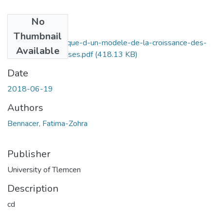
No
Files
Thumbnail
etude-mathematique-d-un-modele-de-la-croissance-des-
Available
tumeurs-cancereuses.pdf
(418.13 KB)
Date
2018-06-19
Authors
Bennacer, Fatima-Zohra
Publisher
University of Tlemcen
Description
cd