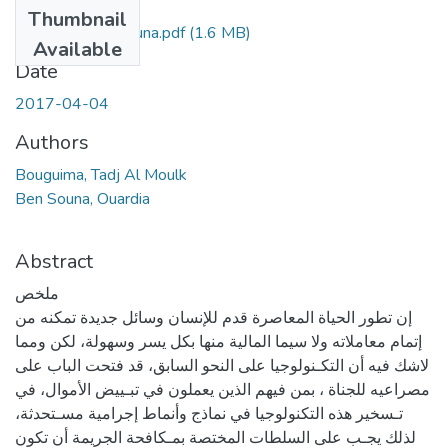
Files
Thumbnail
bouguima Ben souna.pdf
(1.6 MB)
Available
Date
2017-04-04
Authors
Bouguima, Tadj Al Moulk
Ben Souna, Ouardia
Abstract
ملخص
إن تطور الحياة المعاصرة قدم للإنسان وسائل جديدة تمكنه من
إتمام معاملاته ولا سيما المالية منها بكل يسر وسهولة، لكن ومما
لاشك فيه أن التكـنولوجيا على النحو السابق، قد فتحت الباب على
مصراعيه للجناة ، بمن فيهم الذين يعملون في تبـييض الأموال، في
تـسخير هذه التكنولوجيا في نماذج وأنماط إجرامية مسـتحدثة،
لذلك يجـب على السلطات المختصة بمـكافحة الجريمة أن تكون