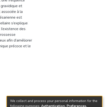
c une fréquence
gravidique et
 associée à la
ésarienne est
llaire s’explique
 l’existence des
 grossesse
eux afin d’améliorer
hique précoce et le
We collect and process your personal information for the
following purposes:
Authentication, Preferences,