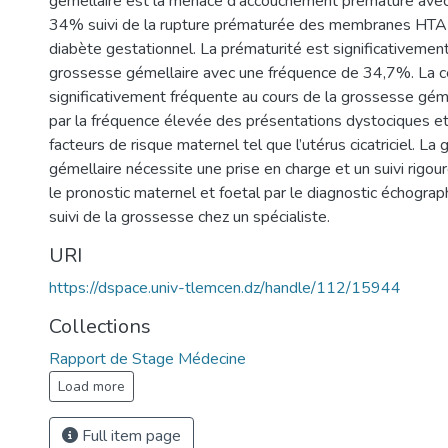
gémellaire est la menace d’accouchement prématuré ave
34% suivi de la rupture prématurée des membranes HTA 
diabète gestationnel. La prématurité est significativement
grossesse gémellaire avec une fréquence de 34,7%. La c
significativement fréquente au cours de la grossesse géme
par la fréquence élevée des présentations dystociques et
facteurs de risque maternel tel que l’utérus cicatriciel. La
gémellaire nécessite une prise en charge et un suivi rigour
le pronostic maternel et foetal par le diagnostic échograp
suivi de la grossesse chez un spécialiste.
URI
https://dspace.univ-tlemcen.dz/handle/112/15944
Collections
Rapport de Stage Médecine
Load more
Full item page