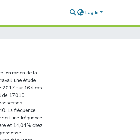
Log In
, en raison de la
ravail, une étude
e 2017 sur 164 cas
al de 17010
grossesses
40. La fréquence
 soit une fréquence
pare et 14,04% chez
 grossesse