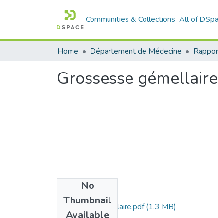
Communities & Collections
All of DSp
Home
Département de Médecine
Rappor
Grossesse gémellaire
No
Files
Thumbnail
grossesse-gemellaire.pdf
(1.3 MB)
Available