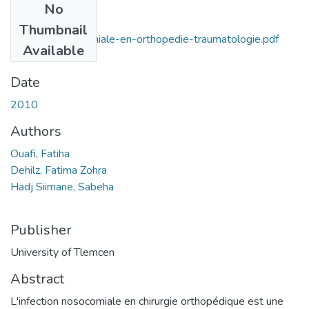
No
Files
Thumbnail
infection-nosocomiale-en-orthopedie-traumatologie.pdf
Available
(29.35 MB)
Date
2010
Authors
Ouafi, Fatiha
Dehilz, Fatima Zohra
Hadj Siimane, Sabeha
Publisher
University of Tlemcen
Abstract
L'infection nosocomiale en chirurgie orthopédique est une