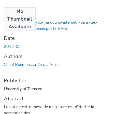
No
Files
Thumbnail
La-problematique-du-marquting-alternatif-dans-les-
Available
entreptises-Algérienne.pdf
(2.9 MB)
Date
2012-06
Authors
Cherif Benmoussa, Djazia Amina
Publisher
University of Tlemcen
Abstract
Le but de cette thèse de magistère est d’étudier la
perception des