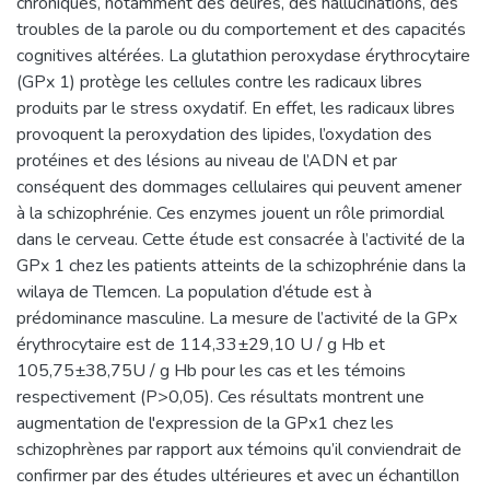
chroniques, notamment des délires, des hallucinations, des
troubles de la parole ou du comportement et des capacités
cognitives altérées. La glutathion peroxydase érythrocytaire
(GPx 1) protège les cellules contre les radicaux libres
produits par le stress oxydatif. En effet, les radicaux libres
provoquent la peroxydation des lipides, l’oxydation des
protéines et des lésions au niveau de l’ADN et par
conséquent des dommages cellulaires qui peuvent amener
à la schizophrénie. Ces enzymes jouent un rôle primordial
dans le cerveau. Cette étude est consacrée à l’activité de la
GPx 1 chez les patients atteints de la schizophrénie dans la
wilaya de Tlemcen. La population d’étude est à
prédominance masculine. La mesure de l’activité de la GPx
érythrocytaire est de 114,33±29,10 U / g Hb et
105,75±38,75U / g Hb pour les cas et les témoins
respectivement (P>0,05). Ces résultats montrent une
augmentation de l'expression de la GPx1 chez les
schizophrènes par rapport aux témoins qu’il conviendrait de
confirmer par des études ultérieures et avec un échantillon