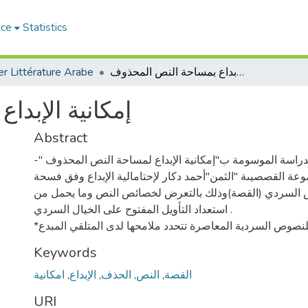
ace
Statistics
r Littérature Arabe
إمكانية الإبداع بمساحة النص المحذوف
إمكانية الإبد
Abstract
 الدراسة الموسومة ب"إمكانية الإبداع لمساحة النص المحذوف
وعة القصصيىة "الثمن"أحمد دكار لإحتامالية الإبداع وفق فسحة
 السردي (القصة)وذلك بالتعرض لخصائص النص وما يحمل من
استعداد التأويل المفتوح على الخيال السردي .
Keywords
امكانية
,
الإبداع
,
الحذف
,
النص
,
القصة
URI