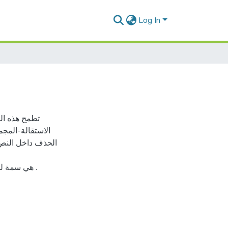
Log In
تطمح هذه "-
الاستقالة-المجم
الحذف داخل النص
*هي سمة للنصوص السردية المعاصرة تتحدد ملامحها لدى المتلقي المبدع .