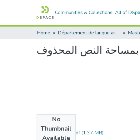
Communities & Collections
All of DSp
Home
Département de langue arabe
Maste
اع بمساحة النص المحذوف
No
Files
Thumbnail
Bennadji-Kamila.pdf
(1.37 MB)
Available