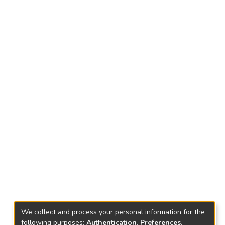
We collect and process your personal information for the
following purposes:
Authentication, Preferences,