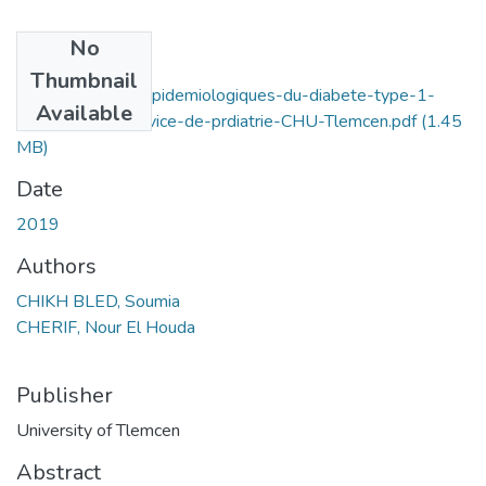
No
Files
Thumbnail
caracteristiques-epidemiologiques-du-diabete-type-1-
Available
chez-l-enfant-service-de-prdiatrie-CHU-Tlemcen.pdf
(1.45
MB)
Date
2019
Authors
CHIKH BLED, Soumia
CHERIF, Nour El Houda
Publisher
University of Tlemcen
Abstract