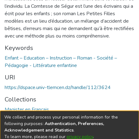
l’individu. La Comtesse de Ségur est l’une des écrivains qui a
écrit pour les enfants ; son roman Les Petites Filles
modèles est un lieu d’éducation, un mélange d’accident de
bêtises, d’erreurs mais qui ne demandent qu’à être rectifiées
avec une méthode plus ou moins compréhensive.
Keywords
Enfant – Education – Instruction – Roman - Société –
Pédagogie - Littérature enfantine
URI
https://dspace.univ-tlemcen.dz/handle/112/3624
Collections
Magister en Français
We collect and process your personal information for the
Full item page
following purposes:
Authentication, Preferences,
Acknowledgement and Statistics
.
To learn more, please read our
privacy policy
.