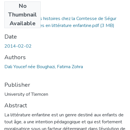
No
Files
Thumbnail
L’Education par les histoires chez la Comtesse de Ségur
Available
Essai de recherches en littérature enfantine.pdf
(3 MB)
Date
2014-02-02
Authors
Dali Youcef née Boughazi, Fatima Zohra
Publisher
University of Tlemcen
Abstract
La littérature enfantine est un genre destiné aux enfants de
tout âge, a une intention pédagogique et qui est fortement
moralisatrice sous un facteur déterminant dans l’évolution de