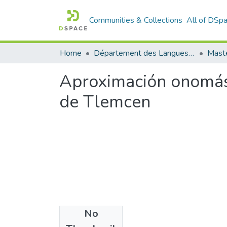
Communities & Collections
All of DSp
Home
Département des Langues étrangères
Maste
Aproximación onomást
de Tlemcen
No
Files