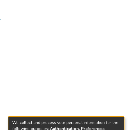
.
We collect and process your personal information for the
following purposes:
Authentication, Preferences,