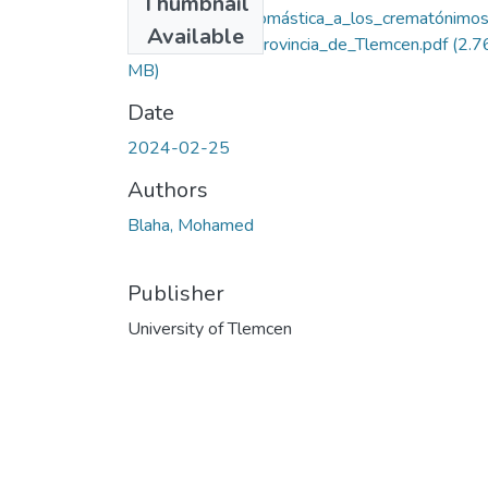
Thumbnail
Aproximación_onomástica_a_los_crematónimo
Available
ispánicos_en_la_provincia_de_Tlemcen.pdf
(2.7
MB)
Date
2024-02-25
Authors
Blaha, Mohamed
Publisher
University of Tlemcen