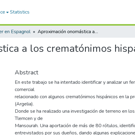
ace
Statistics
r en Espagnol
Aproximación onomástica a los crematónimos hispánicos en la provincia de Tlemcen
ica a los crematónimos hispá
Abstract
En este trabajo se ha intentado identificar y analizar un 
comercial
relacionado con algunos crematónimos hispánicos en la p
(Argelia).
Donde se ha realizado una investigación de terreno en l
Tlemcen y de
Mansourah. Una aportación de más de 80 rótulos, identific
entrevistados por sus dueños, dando algunas explicacion