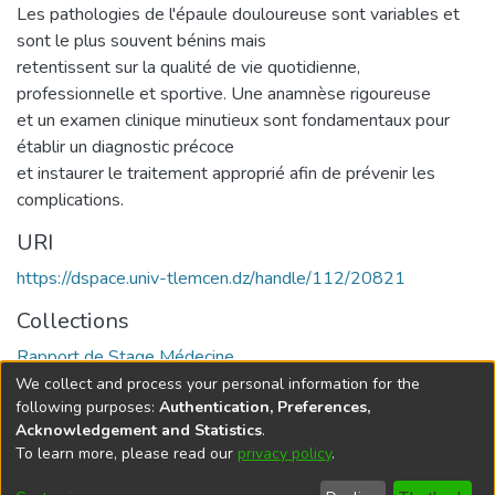
Les pathologies de l'épaule douloureuse sont variables et
sont le plus souvent bénins mais
retentissent sur la qualité de vie quotidienne,
professionnelle et sportive. Une anamnèse rigoureuse
et un examen clinique minutieux sont fondamentaux pour
établir un diagnostic précoce
et instaurer le traitement approprié afin de prévenir les
complications.
URI
https://dspace.univ-tlemcen.dz/handle/112/20821
Collections
Rapport de Stage Médecine
We collect and process your personal information for the
Full item page
following purposes:
Authentication, Preferences,
Acknowledgement and Statistics
.
To learn more, please read our
privacy policy
.
DSpace software
copyright © 2002-2026
LYRASIS
Cookie
Privacy
End User
Send