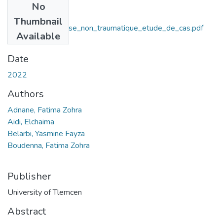
No
Files
Thumbnail
epaule_douloureuse_non_traumatique_etude_de_cas.pdf
Available
(2.04 MB)
Date
2022
Authors
Adnane, Fatima Zohra
Aidi, Elchaima
Belarbi, Yasmine Fayza
Boudenna, Fatima Zohra
Publisher
University of Tlemcen
Abstract