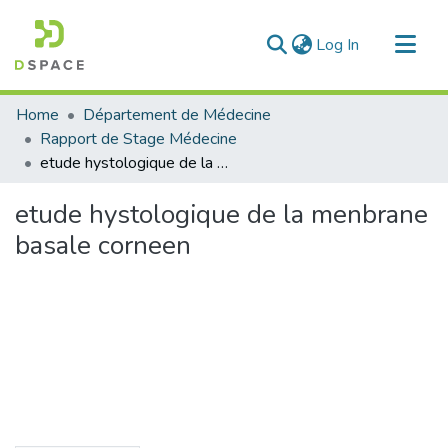
(current)
Log In
Communities & Collections
Home
Département de Médecine
All of DSpace
Rapport de Stage Médecine
etude hystologique de la menbrane basale corneen
Statistics
etude hystologique de la menbrane
basale corneen