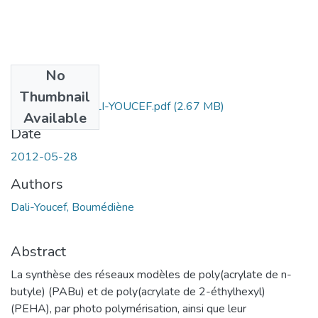
No
Files
Thumbnail
Boumediene-DALI-YOUCEF.pdf
(2.67 MB)
Available
Date
2012-05-28
Authors
Dali-Youcef, Boumédiène
Abstract
La synthèse des réseaux modèles de poly(acrylate de n-
butyle) (PABu) et de poly(acrylate de 2-éthylhexyl)
(PEHA), par photo polymérisation, ainsi que leur