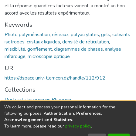
et la réponse quand ces facteurs varient, a montré un bon
accord avec les résultats expérimentaux.
Keywords
Photo polymérisation
,
réseaux
,
polyacrylates
,
gels
,
solvants
isotropes
,
cristaux liquides
,
densité de réticulation
,
miscibilité
,
gonflement
,
diagrammes de phases
,
analyse
infrarouge
,
microscopie optique
URI
https://dspace.univ-tlemcen.dz/handle/112/912
Collections
Doctorat classique en Physique
We collect and process your personal information for the
Full item page
following purposes:
Authentication, Preferences,
Acknowledgement and Statistics
.
To learn more, please read our
privacy policy
.
DSpace software
copyright © 2002-2026
LYRASIS