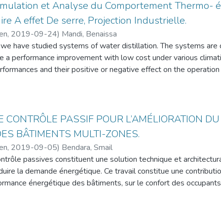
 that the pressure promote the use of the CuGaSe2 compound fo
Simulation et Analyse du Comportement Thermo- é
lars, avec un coût d’énergie (COE) de 1,51 $ / kWh, tandis que l
tions.
-Grid (40 kW) est de 233 $ avec un coût de l’énergie (COE) de
ire A effet De serre, Projection Industrielle.
vons conclure que le système photovoltaïque raccordé au réseau
cen
,
2019-09-24
)
Mandi, Benaissa
ribue parfaitement au développement de l’agriculture en Algéri
we have studied systems of water distillation. The systems are d
articulier dans les régions ruraux.
e a performance improvement with low cost under various climatic
seulement une recherche scientifique mais aussi un message qui s
formances and their positive or negative effect on the operation o
 de sensibiliser les simples agriculteurs et fermiers d’user les 
he electrical energy is converted to thermal energy to raise the
rgies fossiles. Car la sensibilisation du public est une question trè
 via electrical resistors. The second model consists of a passive di
or (hybrid system) coupled with a solar cylindro concentrator. Th
e thermal characteristics and improves the productivity and perf
E CONTRÔLE PASSIF POUR L’AMÉLIORATION D
odel is divided into three parts: the first is a passive distiller cou
ES BÂTIMENTS MULTI-ZONES.
aic generator, and the second is a parabolic cylindro sensor, the 
cen
,
2019-09-05
)
Bendara, Smail
orage system. The last model is characterized by the distillation o
ntrôle passives constituent une solution technique et architectu
llation is based on the electrical energy stored via batteries during
duire la demande énergétique. Ce travail constitue une contributio
al energy to evaporate water.
formance énergétique des bâtiments, sur le confort des occupant
tte thèse, une modélisation des bilans sensible et latent et un
ficacité énergétique on été entreprises. La modélisation numériq
e décrivant les mécanismes et les phénomènes complexes liés a