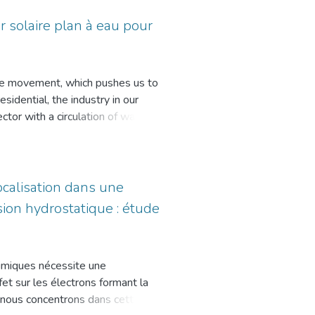
ite le fonctionnement de l’usine
s of up to 71%. As a result, it is
 plus défavorable (mauvaises
 solaire plan à eau pour
he average annual temperature of
 a permis de déterminer la taille
sulation process instead of
le ((Nombres de panneaux
s montrent d’une part : la
 the movement, which pushes us to
 et ceci en utilisant un nombre de
esidential, the industry in our
sine à long terme, d’autre part
ector with a circulation of water
apport aux combustibles fossiles,
néfice très avantageux de point de
r work consists in the modeling,
ous parameters. According to the
pply of a seawater desalination
inclination of the sensor, and the
ocalisation dans une
 of Algeria. The plant has a
incident radiation, as well as the
sion hydrostatique : étude
n of about 555,000 people (the
 a Planar Solar Sensor) under the
 and optimizing a hybrid system
ent variations. Months and days of
er good weather conditions. The
rmance of the sensor. The results
t, we developed a calculation
imiques nécessite une
 go further for the development of
 size and optimization of the
t sur les électrons formant la
ovoltaic panels, wind turbines and
s nous concentrons dans cette
e complementarity of the two