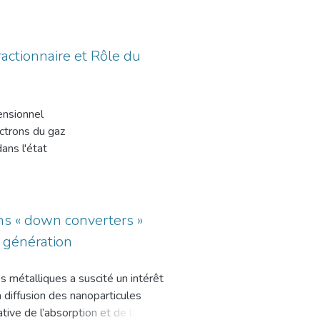
 transitions de phases sous
re enfin dans le mouvement, ce qui
well-defined of panels, wind
lectroniques subissant une
tertiaire, le résidentiel collectif,
and, the use of the hybrid system
de type chalcopyrite. Ce
e proposed study an important
vit par une autre à 80GPa vers
actionnaire et Rôle du
tement d’un capteur solaire
ons, nous employons un modèle
l’étude avec une circulation d’eau
e symétrie commun entre les
sorbeur pour différentes
ns B4-B1 de nos isoélectroniques.
ensionnel
ubit par le
ctrons du gaz
férieure à 100 kJ/mol. A
’angle d’inclinaison du capteur, et
ans l'état
pliquons une analyse
nnement incident, ainsi que le
e (EHQF). Nous
trent que les changements de
e Simulation d’un Capteur Solaire
 seconde consiste
omaines électroniques, et que
es traduisant les différentes
sieurs électrons à
érieurs des liaisons covalentes
et excité de l'EHQF
ns « down converters »
cts sur le fonctionnement et les
ls ont montré que la
e génération
e Slater. Les
t encourage à aller plus loin pour
l'interaction de
ergies fossiles
s métalliques a suscité un intérêt
conditions
 diffusion des nanoparticules
ortée sur les
ive de l’absorption et de la
actionnaires V(r)