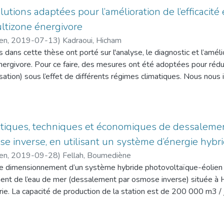
ne construction en générale. Il s’est avéré que le confort peut êt
lutions adaptées pour l’amélioration de l’efficacit
bâti et aux conditions thermiques des occupants (métabolisme, ha
ltizone énergivore
 la qualité de l’ambiance thermique intérieure. Le comportement
cen
,
2019-07-13
)
Kadraoui, Hicham
e les transferts se produisant simultanément avec la variation
 dans cette thèse ont porté sur l'analyse, le diagnostic et l’améli
es. Malgré ces situations, les résultats de comparaison sur les év
nergivore. Pour ce faire, des mesures ont été adoptées pour réd
t de l’humidex ont montré des écarts peu significatifs entre les ca
isation) sous l’effet de différents régimes climatiques. Nous nou
nt aux différentes approches, aux erreurs de mesures et aux hyp
issent estimer, le plus efficacement possible, la consommation d'
priété principale que possède un matériau de construction, elle d
de confort approprié couvrant ainsi toutes les zones climatiques de
ur entre deux ambiances et permettre à la fois une réduction des
étéorologiques extrêmes sont autour de Batna et Adrar. L'isolatio
atisation, et l’accroissement du confort. Une bonne isolation nou
rgie peuvent conduire à une réduction des charges énergétiques de
tiques, techniques et économiques de dessalement
grométrie aux niveaux de confort d’été comme d’hiver et règle le
 des modèles de prédiction en fonction du niveau d'isolation bâti
e inverse, en utilisant un système d’énergie hybr
été.
site en question. Il est à noter aussi qu’il est plus judicieux de 
cen
,
2019-09-28
)
Fellah, Boumediène
sus d'isolation au lieu de subventionner la facture énergétique 
 le dimensionnement d’un système hybride photovoltaïque-éolien d
ucted research works have been focused mainly on the analysis, 
ent de l’eau de mer (dessalement par osmose inverse) située à Ho
 an energy-intensive building. To cope with this situation, some
e. La capacité de production de la station est de 200 000 m3 / j
 (heating and cooling) under different climatic regimes. Predict
 en eau potable pour une population d'environ 555 000 habitant
ntly as possible, the potential energy consumption required to rea
5 MW). L’idée principale, constitue à présenter une méthode qui
 zones of Algeria. The results indicate that extreme weather condi