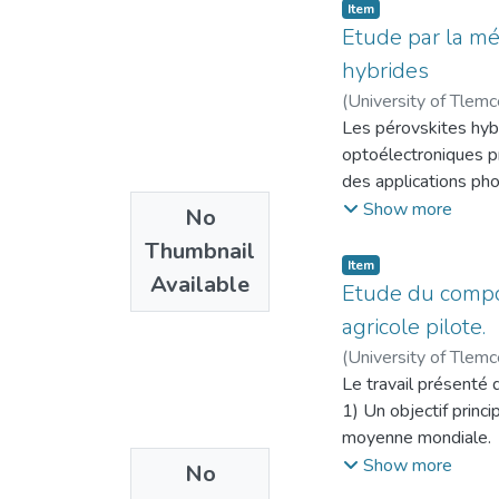
Item
Etude par la m
hybrides
(
University of Tlem
Les pérovskites hyb
optoélectroniques pr
des applications pho
nous avons utilisé d
Show more
No
hybrides. En particu
Thumbnail
utilisée pour concev
Item
Available
nous avons étudié l'
Etude du compo
structurelles, élec
agricole pilote.
électroniques ont ét
(
University of Tlem
montrant un bon acc
Le travail présenté 
que le réglage de l'
1) Un objectif princi
valeur optimale pour 
moyenne mondiale.
Nous mettrons en évi
2) Et un deuxième ob
Show more
No
des interactions non
renouvelables dans 