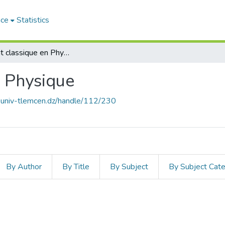
ace
Statistics
Doctorat classique en Physique
n Physique
e.univ-tlemcen.dz/handle/112/230
By Author
By Title
By Subject
By Subject Cat