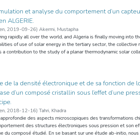
 hybride, en introduisant deux scénarios : le premier scenario tra
d the rational use of energy can lead to a reduction in energy load
itions météorologiques. Le second introduit la notion du mois le
imulation et analyse du comportement d’un capteur
rediction models based on the level of building insulation and t
giques). Pour cela, nous avons élaboré un code de calcul qui nous
s en ALGERIE.
lso be noted that it is wiser to subsidize the cost of the entire in
u système, ainsi que la configuration technico-économique optima
esponding energy bill.
cen
,
2019-09-26
)
Akermi, Mustapha
ennes et batteries), ainsi que le coût total). Les résultats obtenu
ing rapidly all over the world, and Algeria is finally moving into
deux scenarios ce qui permet une meilleure fiabilité du système,
lities of use of solar energy in the tertiary sector, the collective r
atteries bien déterminés afin d’assurer le fonctionnement de l’u
is a contribution to the study of a planar thermodynamic solar coll
tème hybride nous a permis d'obtenir un bénéfice de 51,46% par r
tude proposée une fiabilité importante, vu qu’elle présente un bé
transfer the heat recovered in the absorber for different uses. Ou
nt.
he analysis of the behavior of the sensor under the effect of vari
he dimensioning of a wind-photovoltaic hybrid system for the su
rious sites in Algeria (see the ambient temperature, the angle of 
e de la densité électronique et de sa fonction de l
is desalination) located in Honaïne in the Tlemcen coastal region
es), the temperatures of the various components of the sensor, the 
ase d’un composé cristallin sous l’effet d’une pres
 of 200,000 m3 /day and supplies potable water for a populatio
d and simulated using a program PSPSS (Program of Simulation of
nd is 1,825 MW). The main idea is to present a method for sizing
cipe.
their gaits are given in the form of graphs reflecting the differ
cenarios: the first scenario treats the operation of the plant und
cen
,
2018-12-16
)
Tahri, Khadra
en in a way to see their direct impacts on the operation and perfo
s the notion of the worst month (poor weather conditions). For i
pprofondie des aspects microscopiques des transformations ch
his system is profitable for the studied sites, and encourages to
nder the MATLAB environment) that allowed us to determine the
portement des structures électroniques sous pression et son effe
y and to ensure autonomy vis-à-vis fossil fuels.
he optimal technical and economic configuration (numbers of phot
ue du composé étudié. En se basant sur une étude ab-initio, nou
is:
as the total cost. The results obtained show on the one hand: th