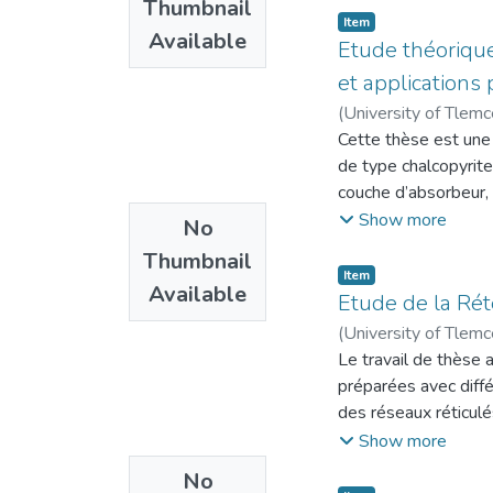
Cette étude révèle 
Thumbnail
spécialement des ré
Item
domaine ultraviolet
Available
Dans le premier cha
Etude théorique
photo-réactifs en c
captage et de stock
et applications
projets de CSC exis
(
University of Tlem
émissions croissante
Cette thèse est une 
avantages et inconvé
de type chalcopyrite
de planter des arbr
couche d’absorbeur, 
surtout avec l’entre
chalcopyrites et kes
Show more
No
technique qui néces
faite de deux couch
capter une tonne de
Thumbnail
amélioration, les ré
Item
En comparant la solu
Available
de l’ordre de 23,4
Etude de la Ré
CO2 est beaucoup moi
et simulé les perfor
(
University of Tlem
maintenance ni de sur
CH3NH3Gel3. Dans ce 
Le travail de thèse 
proche comme l'Espa
utilisant une varié
préparées avec diff
dans l’atmosphère ré
HTM de type Cu2O et
des réseaux réticul
fins utiles.
contribuer de façon 
réticulés de poly(
Show more
Le deuxième chapitre
étudié par la suite l
d’eaux gonflement e
sur leurs application
No
derniers sont très s
fonction de la conce