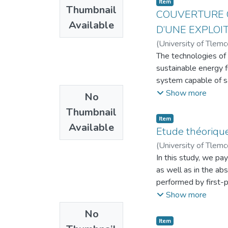
que se soit agricole o
Item
nobles Au et Pt four
Thumbnail
montrent la rétentio
Dans le troisième c
COUVERTURE O
simulations préconis
Available
expérimentaux de la
agricole pilote. En 
D’UNE EXPLOI
solaires pérovskites
étude conformationn
Abbes. Au début, no
(
University of Tlem
This thesis is a cont
interactions exista
maintenir la tempéra
The technologies of
kestrite, and Perovs
docking moléculaire
algérien (50°C) ou 
sustainable energy fu
and series and shunt
colorant est adsorbé
nécessaire pour l'ir
system capable of sat
extended our study t
This work consists i
déterminé les systè
method of technical
or GaAs. Our result
Show more
No
method for retaining
une analyse économi
estimate the global 
20% for CZTSSe/GaAs
(hexylethylmethacr
répandu : le systèm
Thumbnail
second part, a sizin
new type of perovski
Item
polymerization. The
photovoltaïque est 
Available
designed by taking i
perovskite absorber
Etude théorique
as a function of the
kWh. En conclusion,
photovoltaic system
can exceed 20% for 
(
University of Tlem
results show the ret
(chauffage / refroidi
controller and the i
in hole mobility can
In this study, we pa
experimental results
Le quatrième chapitr
modules and the cap
studied the impact o
as well as in the ab
study of a model of 
connecté au réseau d
Then, in through the 
very sensitive to th
performed by first-p
between the atoms o
consommation annuel
the components of a
provide better conta
within the mBJ poten
polymer / dye netwo
Show more
à l'aide du logiciel
used to determine t
materials for highly 
of both energy band 
polymer network.
avons proposé un a
No
structural and therm
deux systèmes. Les 
Item