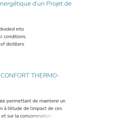
r more
nergétique d’un Projet de
e coût actuel net (NPC) le plus
 0,42 $ / kWh. D’après les
 est une approche économique et
e et même dans les pays
ivided into
 conditions.
’adresse aux organismes
f distillers
énergies renouvelables et réduire
 temperature of
s importante dans le milieu de la
stiller and a
e concentrator
ormance of the
U CONFORT THERMO-
pled with an
third is an
f water during
rale permettant de maintenir un
 the day, which
n à l’étude de l’impact de ces
s et sur la consommation
e méthode de diagnostic et
ue repose sur le développement
ux transferts couplés de masse