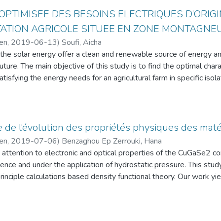
u laitière.
nissent de meilleurs contactes dans la cellule. Nous pouvons con
n du L’exploitation colorant par le réseau de poly(HEMA) dans to
hapitre, nous avons présenté des systèmes d’apport énergétique 
PTIMISEE DES BESOINS ELECTRIQUES D’ORIG
ent une voie viable pour la conception de matériaux de transport 
 cinétique de gonflement par des modèles théoriques d’un montr
effet nous avons fait une véritable étude qui a été mené dans une
TATION AGRICOLE SITUEE EN ZONE MONTAGNE
 hautement efficaces et stables à faible coût.
elle modèle du système réseau poly(HEMA)/colorant a permis d
us avons établi des calculs de besoins énergétiques annuelles en
cen
,
2019-06-13
)
Soufi, Aicha
ribution to the design and simulation of thin-film solar cells heter
ntes entre les atomes du modèle de réseau et les atomes du color
ture intérieure à 25°C. Ce qui est difficile à trouver dans les zon
 the solar energy offer a clean and renewable source of energy a
kite materials. In a first step, we studied the effect of the thick
 du modèle réseau de polymère/colorant choisi pour le program
dans les zones froides telles que la Suède (-40°C). Nous avons é
ture. The main objective of this study is to find the optimal chara
 resistances on the device performance of chalcopyrite and kesteri
 (retenu) par le réseau de polymères.
rigation de la serre. Une fois que les besoins énergétique de la se
isfying the energy needs for an agricultural farm in specific isola
o model a new absorber layer consisting of two ultra-thin layers 
n identifying dyes in water solutions, prepared with different conc
mes énergétiques correspondant au besoin de notre serre pilote.
- economic optimization of stand-alone photovoltaic system has b
s show that solar cell performances are improved with an effici
 these coloring molecules by crosslinked networks of hydrophilic 
que, en comparant les coûts de technologies énergétiques utilis
solar radiation on a horizontal plan and tilted in the region propo
. In the second step, we modeled and simulated the performanc
ylate) [poly (HEMA)]. The crosslinked poly (HEMA) networks we
e diesel. Les résultats obtenus indiquent que le coût énergétiqu
g of the stand-alone photovoltaic system was realized to respect
te material as CH3NH3Gel3. In this context, we investigated the
 swelling and deswelling behavior of the poly (HEMA) network in 
mois cher par rapport au système diesel, LCOEPV = 0,068 $ / 
nto account the load the energy available on the sun. The comple
 layer on solar cell performances using a variety of HTMs. We sh
 de l’évolution des propriétés physiques des matér
 concentration of the dye in the water and the nature of the dye (
 les technologies proposées peuvent pleinement satisfaire aux e
 was presented to determine the required PV power, battery stor
a perovskite solar cell with a HTM type Cu2O and D-PBTTT-I4. W
cen
,
2019-07-06
)
Benzaghou Ep Zerrouki, Hana
ention of the dye by the poly (HEMA) network in all the cases st
ssement et l’eau).
nverter to meet the required load. Using this model, the peak powe
 contribute directly to the collection of charge carriers and impro
y attention to electronic and optical properties of the CuGaSe2 
 of the kinetics of swelling by theoretical models shows a good c
e présente une étude réelle et détaillée qui repose sur la faisabil
acity of the battery were calculated reach 4000Wp, 27.33m2 a
f the variation of the density of the defects on the performances o
sence and under the application of hydrostatic pressure. This study
the poly (HEMA) / dye network system made it possible to highlig
ans une ferme laitière, dans les provinces de Tlemcen. En effet, 
sensitivity analysis, we can determine the economic viability of th
e large values of density of the defects. In the end we found tha
rinciple calculations based density functional theory. Our work yie
f the network model and the atoms of the dye considered. The m
le électrique qui était de l’ordre de 42,34 MWh/an. Sur cette b
 PV installation. The Hybrid Optimization Model for Electrica
cts in the cell.Our simulation results advocate for a viable route 
tial and other approximations, provide improved theoretical pred
rk model chosen for the USCF Chimera program confirm that the 
 HOMER pour alimenter la ferme. Et pour valider et confirmer la re
he optimal system configuration in terms of Net Present cost.
efficient and stable perovskite solar cells with low cost.
gap value and optical quantities. The study provides also calculat
utre système basé sur un groupe électrogène diesel. Nous avo
odynamic properties. The analysis of investigated properties und
résultats obtenus nous a montré que le coût actuel net (CNP) le 