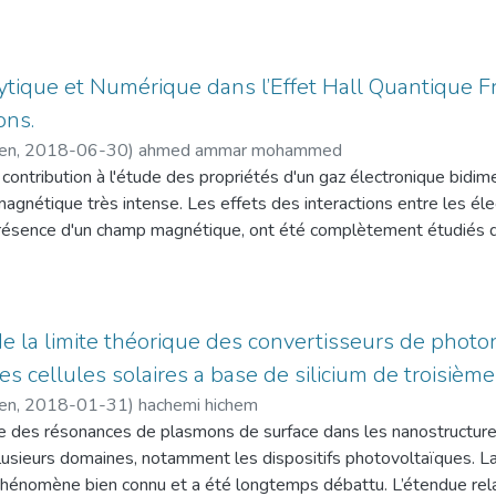
théorique des changements de liaisons chimiques le long de deux
t en très forte croissance partout dans le monde, et l’Algérie ent
ws a better reliability of the system, and this by using a number 
ion hydrostatique. La première sur un ensemble de composés iso-é
e les possibilités réelles d'utilisation de l'énergie solaire dans le 
es to ensure the long-term operation of the plant, on the other h
ng du la séquence B3  B1, et la deuxième sur le composé ZnSiP2 
e pays.
btain a 51.46% benefit compared to fossil fuels, which gives th
Pa une transition vers un état désordonné de type métallique sui
ique et Numérique dans l’Effet Hall Quantique Fr
 consiste à la modélisation, la simulation et l’analyse du compor
 offers a very advantageous benefit in terms of cost and efficiency.
Pour cette tache, et afin d’étudier et caractériser ces transiti
 sous l’effet des différents paramètres. C'est une contribution à 
ons.
ue. Notre approche est basée sur la recherche de sous-groupe d
de caloporteur destiné à transférer la chaleur récupérée dans l’ab
cen
,
2018-06-30
)
ahmed ammar mohammed
plus du sous groupe Imm2 utilisé dans l’étude des transformatio
contribution à l'étude des propriétés d'un gaz électronique bidim
ouveau sous groupe décrivant le chemin de transition de phase s
gnétique très intense. Les effets des interactions entre les éle
hemin (Cc) requière une enthalpie d’activation assez faible et in
s des différents sites en Algérie (voir la température ambiante, l
résence d'un champ magnétique, ont été complètement étudiés d
s et dans le but de suivre les changements des liaisons, nous ap
x), les températures des différents composants du capteur, le rayo
 excité, ils sont à l'origine de l'effet Hall quantique fractionnair
 sur la topologie de la densité électronique. Nos résultats mon
culées et simulées à l’aide d’un programme PSCSP (Programme d
proches différentes, la première est la méthode analytique et la
 de la trajectoire de transition est facilement suivis en termes d
nnement MATLAB, leurs allures sont données sous formes de graph
n numérique exacte pour obtenir les énergies d'un système de plu
sformation se trouve dans la subdivision des basins des coeurs ext
lissages 1/3, 1/5, 1/7 et 2/5. L'énergie des états fondamental 
e la limite théorique des convertisseurs de photo
nées des calculs sont pris d’une manière à voir leurs impacts dire
 la géométrie du disque ont été abordées par Laughlin et Jain. I
es cellules solaires a base de silicium de troisièm
teur.
n d'onde de ce système est exprimée en termes de déterminant d
s montrent que ce système est rentable pour les sites étudiés, e
cen
,
2018-01-31
)
hachemi hichem
es occupant le plus bas niveau de Landau (PBNL) interagissent via 
cette branche d’énergie et assurer l’autonomie vis-à-vis des én
lée des résonances de plasmons de surface dans les nanostructure
rgies sont obtenues par la méthode analytique. Plus proche des 
usieurs domaines, notamment les dispositifs photovoltaïques. La
tilisant la décomposition de l’interaction de Coulomb de courte p
hénomène bien connu et a été longtemps débattu. L’étendue relat
 Haldane, où elle décompose toute interaction de deux charges fr