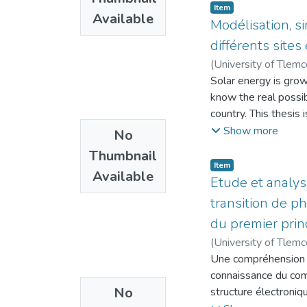
optimiser un système
Item
Thermal insulation an
Available
sous de bonnes cond
Modélisation, s
possible to assign p
conditions météorolo
différents site
the site. It should a
et l’optimisation d
subsidizing the corr
(
University of Tlem
photovoltaïques, éoli
Solar energy is grow
complémentarité des 
know the real possibi
panneaux-éoliennes-b
country. This thesis 
l'utilisation du sys
representing the
Show more
No
ce qui confère à l'é
coolant intended to 
vue coût et rendeme
Thumbnail
the simulation and t
Item
This work presents t
Available
parameters of the va
Etude et analys
plant (reverse osmos
latitude of the plac
transition de ph
production capacity
yield, are calculate
plant's energy dema
du premier prin
environment MATLAB, 
by introducing two s
(
University of Tlem
calculations are tak
second one introduce
Une compréhension a
obtained show that t
code (Programming u
connaissance du com
this branch of energ
system, as well as t
No
structure électroniq
Resumé en francaica
batteries), as well 