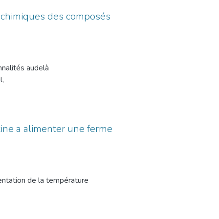
o-chimiques des composés
nnalités audelà
l,
 pérovskites
t être
proche,
propriétés
ne a alimenter une ferme
Les propriétés
plage spinorbite,
er une
gmentation de la température
chimiques et
 contribution des énergies
troniques.
oles et les fermes laitières