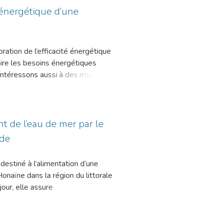
re affecté par des paramètres liés
é énergétique d’une
billement…). Les conclusions
 thermo-aéraulique est très
 compliquée mathématiquement des
oration de l’efficacité énergétique
olutions de la température, de
uire les besoins énergétiques
lculs et les mesures. Ces écarts
s intéressons aussi à des modèles
othèses imposées. L’isolation
énergie potentielle requise pour
evra favoriser une diminution des
 l'Algérie. Les résultats indiquent
 consommations d’énergie de
n thermique et l'utilisation
s permet de maintenir les
 près de 71%. De ce fait, il est
 de l’eau de mer par le
 problème de parois froides en
ment et de la température
ide
subventionner le coût de
correspondante.
estiné à l’alimentation d’une
diagnosis and improvement of the
naïne dans la région du littorale
 measures have been adopted to
our, elle assure
ion models have been proposed to
s (la demande énergétique de
ch an appropriate level of comfort
 permet de dimensionner et
tions are around Batna and Adrar.