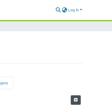
Log In
egory