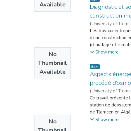
Available
et de chaleur dans u
Diagnostic et so
au climat, au cadre 
construction mu
obtenues ont décelé
(
University of Tlem
complexe du fait qu
Les travaux entrepris
conditions climatiqu
d’une construction é
l’humidité relative e
(chauffage et climat
sont dus probableme
de prédiction qui pu
Show more
No
thermique est la pro
atteindre un niveau 
transferts de chale
Thumbnail
que les conditions m
Item
chauffage ou de clim
Available
rationnelle de l'éne
Aspects énergé
températures et l’hy
possible d’attribuer
procédé d’osmos
hiver ou chaudes en 
moyenne annuelle du 
(
University of Tlem
l'ensemble du proces
Ce travail présente
In this thesis, cond
station de dessalem
energy efficiency of
de Tlemcen en Algéri
reduce energy needs
l'approvisionnement
Show more
No
estimate, as efficie
l’usine, est de 1.82
for all the climatic
Thumbnail