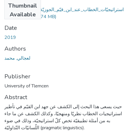
Files
Thumbnail
استراتيجيّات_الخطاب_عند_ابن_قيّم_الجوزيّة_في_ضوء_اللّسانيّا
Available
(5.74 MB)
ت_التّداوليّة.pdf
Date
2019
Authors
لعجالي, محمد
Publisher
University of Tlemcen
Abstract
حيث يسعى هذا البحث إلى الكشف عن جهد ابن القيّم في تأطير
استراتيجيات الخطاب نظريّا ومنهجيّا، وكذلك الكشف عن ما جاء
به من أمثلة تطبيقيّة تخص كلّ استراتيجيّة، وذلك في ضوء
اللّسانيّات التّداوليّة (pragmatic linguistics).