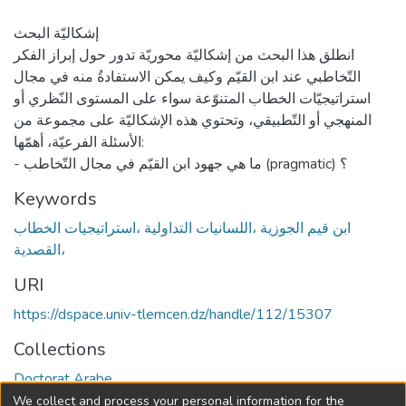
إشكاليّة البحث
انطلق هذا البحث من إشكاليّة محوريّة تدور حول إبراز الفكر
التّخاطبي عند ابن القيّم وكيف يمكن الاستفادةُ منه في مجال
استراتيجيّات الخطاب المتنوّعة سواء على المستوى النّظري أو
المنهجي أو التّطبيقي، وتحتوي هذه الإشكاليّة على مجموعة من
الأسئلة الفرعيّة، أهمّها:
- ما هي جهود ابن القيّم في مجال التّخاطب (pragmatic) ؟
Keywords
ابن قيم الجوزية ،اللسانيات التداولية ،استراتيجيات الخطاب
،القصدية
URI
https://dspace.univ-tlemcen.dz/handle/112/15307
Collections
Doctorat Arabe
We collect and process your personal information for the