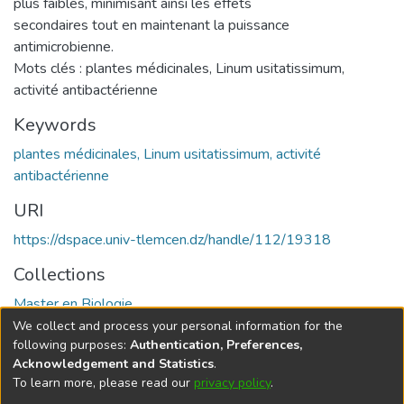
plus faibles, minimisant ainsi les effets
secondaires tout en maintenant la puissance
antimicrobienne.
Mots clés : plantes médicinales, Linum usitatissimum,
activité antibactérienne
Keywords
plantes médicinales, Linum usitatissimum, activité
antibactérienne
URI
https://dspace.univ-tlemcen.dz/handle/112/19318
Collections
Master en Biologie
We collect and process your personal information for the
Full item page
following purposes:
Authentication, Preferences,
Acknowledgement and Statistics
.
To learn more, please read our
privacy policy
.
DSpace software
copyright © 2002-2026
LYRASIS