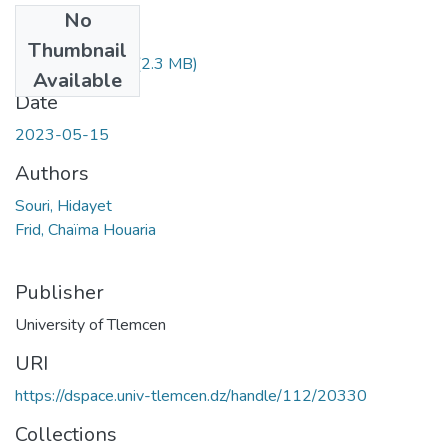
No
Files
Thumbnail
souri-hidayet.pdf
(2.3 MB)
Available
Date
2023-05-15
Authors
Souri, Hidayet
Frid, Chaïma Houaria
Publisher
University of Tlemcen
URI
https://dspace.univ-tlemcen.dz/handle/112/20330
Collections