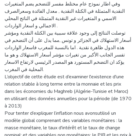
وفي اطار نموذج عام مختلط مفسر للتضخم يضم المتغيرات
النقدية المتمثلة في الكتلة النقدية , معدل الفائدة وسعرالصرف
الاسمي و المتغيرات غير النقدية المتمثلة في الناتج المحلي
الاجمالي و اسعار الواردات .
توصلت النتائج إلى وجود علاقة سببية بين الكتلة النقدية ومؤشر
أسعار الاستهلاك في الجزائر و تونس ,مما يدل على أن التضخم في
هذه الدول ظاهرة نقدية . اما بالنسبة للمغرب فاسعار الواردات
تفسر الجانب الأكبر من تغيرات مؤشر أسعار الاستهلاك و هو ما
يؤكد ان التضخم المستورد هو المصدر الرئيسي لارتفاع الاسعار
المحلية في المغرب.
L’objectif de cette étude est d’examiner l'existence d'une
relation stable à long terme entre la monnaie et les prix
dans les économies du Maghreb (Algérie-Tunisie et Maroc)
en utilisant des données annuelles pour la période (de 1970
à 2013)
Pour tenter d’expliquer l’inflation nous avonsutilisé un
modèle global comprenant des variables monétaires : la
masse monétaire, le taux d'intérêt et le taux de change
nominal; et des variables non monétaires: le PIB et les prix à