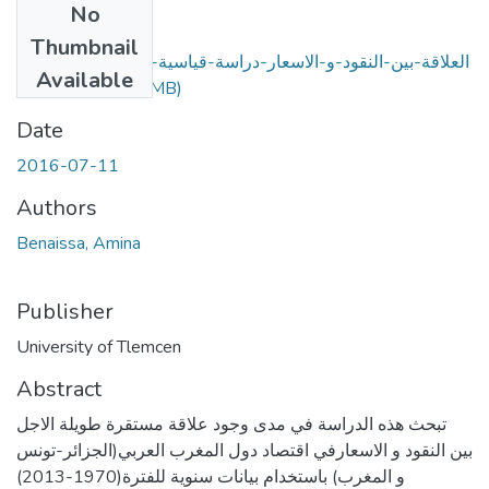
No
Files
Thumbnail
العلاقة-بين-النقود-و-الاسعار-دراسة-قياسية-في-الجزائر-تونس-
Available
المغرب.pdf
(3.23 MB)
Date
2016-07-11
Authors
Benaissa, Amina
Publisher
University of Tlemcen
Abstract
تبحث هذه الدراسة في مدى وجود علاقة مستقرة طويلة الاجل
بين النقود و الاسعارفي اقتصاد دول المغرب العربي(الجزائر-تونس
و المغرب) باستخدام بيانات سنوية للفترة(1970-2013)