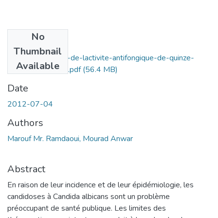
No
Files
Thumbnail
Evaluation-in-vito-de-lactivite-antifongique-de-quinze-
Available
extraits-vegetaux.pdf
(56.4 MB)
Date
2012-07-04
Authors
Marouf Mr. Ramdaoui, Mourad Anwar
Abstract
En raison de leur incidence et de leur épidémiologie, les
candidoses à Candida albicans sont un problème
préoccupant de santé publique. Les limites des