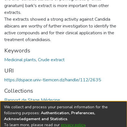
granatum) bark's extract is more important than other
extracts.
The extracts showed a strong activity against Candida
albicans are worthy of further investigation to identify the
active compounds and for their clinical applications in the
treatment ofcandidiasis.
Keywords
Medicinal plants
,
Crude extract
URI
https://dspace.univ-tlemcen.dz/handle/112/2635
Collections
Rapport de Stage Médecine
We collect and process your personal information for the
Full item page
following purposes:
Authentication, Preferences,
Acknowledgement and Statistics
.
To learn more, please read our
privacy policy
.