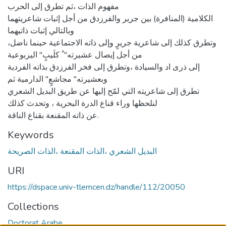
مفهوم الذات ،ثم تطرق إلى الحرب
الكلامية (المنافرة) بين جرير والفرزدق من أجل إثبات شاعريتهما
وبالتالي إثبات ذاتيهما
،وتطرق كذلك إلى شاعرية جريرٍ وإلى ذاته الاجتماعية حينما ناضل
من أجل إيصال عشيرته" ُ كلَيبٍ" اليربوعية
إلى ذرى اد والسيادة ،وتطرق إلى فخر الفرزدق بذاته الفردية
وبعشيرته" مجاشعٍ" الدارمية ثم
تطرق إلى شاعريته التي لمّح إليها عن طريق البديل الشعري
لنلحظها وراء قناع الدرة البحرية ، وتحدث كذلك
عن ذاته المقنعة بقناع الناقة.
Keywords
البديل الشعري ،الذات المقنعة ،الذات الصريحة
URI
https://dspace.univ-tlemcen.dz/handle/112/20050
Collections
Doctorat Arabe