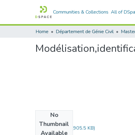
Communities & Collections
All of DSp
Home
Département de Génie Civil
Master
Modélisation,identific
No
Files
Thumbnail
mémoire333.pdf
(905.5 KB)
Available