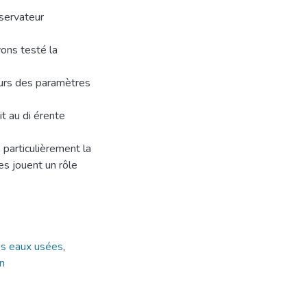
bservateur
vons testé la
eurs des paramètres
it au di érente
 particulièrement la
es jouent un rôle
es eaux usées
,
n