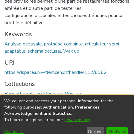
des provisoires permet, d'une part de restaurer les fonctions
altérées et d'autre part, de tester les
configurations occlusales et les choix esthétiques pour la
prothèse définitive.
Keywords
Analyse occlusale, prothèse conjointe, articulateur semi
adaptable, schéma occlusal, Wax up
URI
https://dspace.univ-tlemcen.dz/handle/112/6962
Collections
Rapport de Stage Médecine Dentaire
We collect and process your personal information for the
Full item page
following purposes:
Authentication, Preferences,
Acknowledgement and Statistics
.
To learn more, please read our
privacy policy
.
DSpace software
copyright © 2002-2026
LYRASIS
Cookie
Privacy
End User
Send
Customize
Decline
That's ok