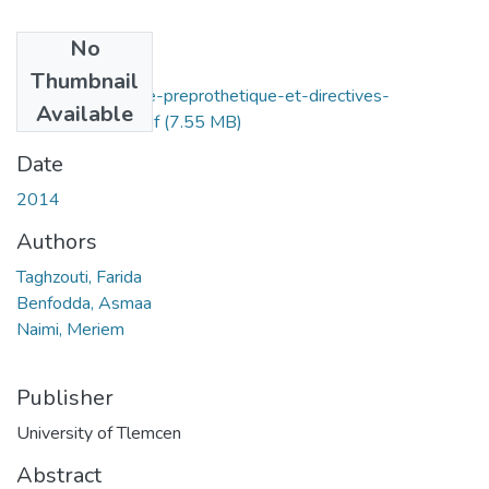
No
Files
Thumbnail
Analyse-occlusale-preprothetique-et-directives-
Available
therapeutiques.pdf
(7.55 MB)
Date
2014
Authors
Taghzouti, Farida
Benfodda, Asmaa
Naimi, Meriem
Publisher
University of Tlemcen
Abstract