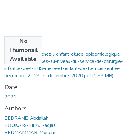
No
Files
Thumbnail
polytraumatisme-chez-l-enfant-etude-epidemiologique-
Available
des-cas-hospitalises-au-niveau-du-service-de-chirurgie-
infantile-de-l-EHS-mere-et-enfant-de-Tlemcen-entre-
decembre-2018-et-decembre-2020.pdf
(1.58 MB)
Date
2021
Authors
BEDRANE, Abdallah
BOUKARABILA, Radjaà
BENMAMMAR, Meriem