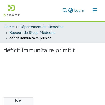
(current)
Log In
Communities & Collections
Home
Département de Médecine
All of DSpace
Rapport de Stage Médecine
déficit immunitaire primitif
Statistics
déficit immunitaire primitif
No
Files