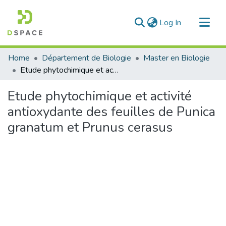
(current)
Log In
Communities & Collections
Home
Département de Biologie
Master en Biologie
All of DSpace
Etude phytochimique et activité antioxydante des feuilles de Punica granatum et Prunus cerasus
Statistics
Etude phytochimique et activité
antioxydante des feuilles de Punica
granatum et Prunus cerasus