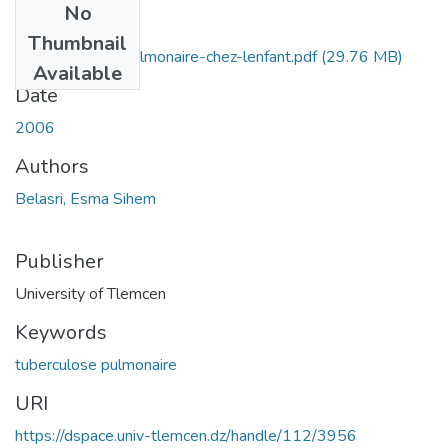
No
Files
Thumbnail
la-tuberculose-pulmonaire-chez-lenfant.pdf
(29.76 MB)
Available
Date
2006
Authors
Belasri, Esma Sihem
Publisher
University of Tlemcen
Keywords
tuberculose pulmonaire
URI
https://dspace.univ-tlemcen.dz/handle/112/3956