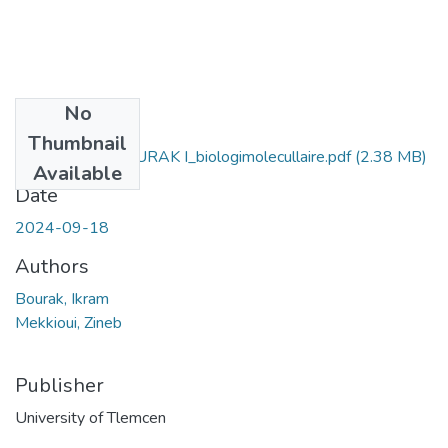
No
Files
Thumbnail
MEKKIOUI Z_BOURAK I_biologimolecullaire.pdf
(2.38 MB)
Available
Date
2024-09-18
Authors
Bourak, Ikram
Mekkioui, Zineb
Publisher
University of Tlemcen