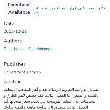
Files
Thumbnail
تأثير-السعر-على-قرار-الشراء-دراسة-حالة-لمستهلكي-الأحذية-
Available
(5.2 MB)
بتلمسان.pdf
Date
2013-12-21
Authors
Benachenhou, Sidi Mohamed
Publisher
University of Tlemcen
Abstract
تشمل الدراسة النظرية للرسالة تقديم أهم المفاهيم المتعلقة
بالقيمة و السعر ،أما الفصل الثالث فقد خصص لأهم الطرق و
السياسات التي تتبناها المؤسسة في تحديد سعر منتجاتها،أما
الفصل الثالث فتطرق إلى دراسة ماهية و أهمية سلوك