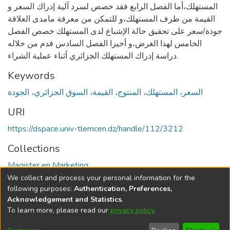
المستهلك،أما الفصل الرابع فقد خصص لسرد آلية إدراك السعر و
القيمة من طرف المستهلك،و للتمكن من معرفة مامدى العلاقة
جودة/سعر على تحقيق حالة الإشباع لدى المستهلك خصص الفصل
الخامس لهذا الغرض،و أخيرا الفصل السادس قدم من خلاله
دراسة إدراك المستهلك الجزائري أثناء عملية الشراء.
Keywords
السعر، المستهلك، المنتوج، القيمة، السوق الجزائري، الجودة
URI
https://dspace.univ-tlemcen.dz/handle/112/3212
Collections
Magister en Marketing
We collect and process your personal information for the
Full item page
following purposes:
Authentication, Preferences,
Acknowledgement and Statistics
.
To learn more, please read our
privacy policy
.
DSpace software
copyright © 2002-2026
LYRASIS
Cookie
Privacy
End User
Send