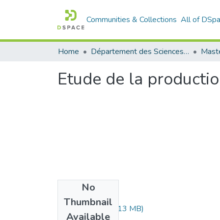
Communities & Collections
All of DSp
Home
Département des Sciences Agronomiques et Forestières
Etude de la productio
No
Files
Thumbnail
alili-amriya.pdf
(3.13 MB)
Available