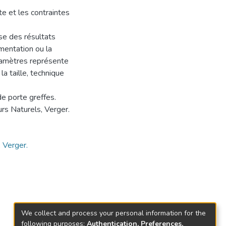
e et les contraintes
se des résultats
entation ou la
aramètres représente
la taille, technique
 de porte greffes.
urs Naturels, Verger.
, Verger.
We collect and process your personal information for the
following purposes:
Authentication, Preferences,