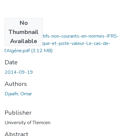
No
Files
Thumbnail
évaluation-des-actifs-non-courants-en-normes-IFRS-
Available
entre-coût-historique-et-juste-valeur-Le-cas-de-
l'Algérie.pdf
(3.12 MB)
Date
2014-09-19
Authors
Djaafri, Omar
Publisher
University of Tlemcen
Abstract