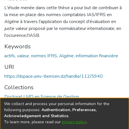
L'étude menée dans cette thèse a pour but de contribuer à
la mise en place des normes comptables IAS/IFRS en
Algérie à travers l'application du concept d'évaluation en
juste valeur proposé par le normalisateur internationale, en
l'occurence,l'IASB.
Keywords
actifs, valeur, normes IFRS, Algérie, information financière
URI
https://dspace.univ-tlemcen.dz/handle/112/5940
Collections
Doctorat LMD en Science de Gestion
We collect and process your personal information for the
Full item page
following purposes:
Authentication, Preferences,
Acknowledgement and Statistics
.
To learn more, please read our
privacy policy
.
DSpace software
copyright © 2002-2026
LYRASIS