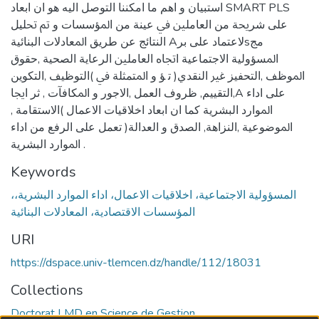
اﺳﺘﺒﻴﺎن و اﻫﻢ ﻣﺎ اﻣﻜﻨﻨﺎ اﻟﺘﻮﺻﻞ اﻟﻴﻪ ﻫﻮ ان اﺑﻌﺎد SMART PLS
ﻋﻠﻰ ﺷﺮﳛﺔ ﻣﻦ اﻟﻌﺎﻣﻠﲔ ﰲ ﻋﻴﻨﺔ ﻣﻦ اﳌﺆﺳﺴﺎت و ﰎ ﲢﻠﻴﻞ
اﻟﻨﺘﺎﺋﺞ ﻋﻦ ﻃﺮﻳﻖ اﳌﻌﺎدﻻت اﻟﺒﻨﺎﺋﻴﺔ Aﻻﻋﺘﻤﺎد ﻋﻠﻰ ﺑﺮsﻣﺞ
اﳌﺴﺆوﻟﻴﺔ اﻻﺟﺘﻤﺎﻋﻴﺔ اﲡﺎﻩ اﻟﻌﺎﻣﻠﲔ اﻟﺮﻋﺎﻳﺔ اﻟﺼﺤﻴﺔ ,ﺣﻘﻮق
اﳌﻮﻇﻒ ,اﻟﺘﺤﻔﻴﺰ ﻏﲑ اﻟﻨﻘﺪي( ﺗ ﺆ و اﳌﺘﻤﺜﻠﺔ ﰲ )اﻟﺘﻮﻇﻴﻒ ,اﻟﺘﻜﻮﻳﻦ
,اﻟﺘﻘﻴﻴﻢ, ﻇﺮوف اﻟﻌﻤﻞ ,اﻻﺟﻮر و اﳌﻜﺎﻓﺂت , ﺛﺮ اﳚﺎA ﻋﻠﻰ اداء
اﳌﻮارد اﻟﺒﺸﺮﻳﺔ ﻛﻤﺎ ان اﺑﻌﺎد اﺧﻼﻗﻴﺎت اﻻﻋﻤﺎل )اﻻﺳﺘﻘﺎﻣﺔ ,
اﳌﻮﺿﻮﻋﻴﺔ ,اﻟﻨﺰاﻫﺔ, اﻟﺼﺪق و اﻟﻌﺪاﻟﺔ( ﺗﻌﻤﻞ ﻋﻠﻰ اﻟﺮﻓﻊ ﻣﻦ اداء
اﳌﻮارد اﻟﺒﺸﺮﻳﺔ .
Keywords
،المسؤولية الاجتماعية، اخلاقيات الاعمال، اداء الموارد البشرية،
المؤسسات الاقتصادية، المعادلات البنائية
URI
https://dspace.univ-tlemcen.dz/handle/112/18031
Collections
Doctorat LMD en Science de Gestion