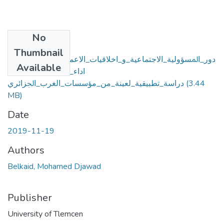
No
Files
Thumbnail
دور_اﳌﺴﺆوﻟﻴﺔ_اﻻﺟﺘﻤﺎﻋﻴﺔ_و_اﺧﻼﻗﻴﺎت_اﻻﻋﻤﺎل_ﰲ_اﻟﺮﻓﻊ_ﻣﻦ_
Available
اداء_اﳌﻮا_رد_اﻟﺒﺸﺮﻳﺔ_-
(3.44
دراﺳﺔ_ﺗﻄﺒﻴﻘﻴﺔ_ﻟﻌﻴﻨﺔ_ﻣﻦ_ﻣﺆﺳﺴﺎت_اﻟﻐﺮب_اﳉﺰاﺋﺮي
MB)
Date
2019-11-19
Authors
Belkaid, Mohamed Djawad
Publisher
University of Tlemcen