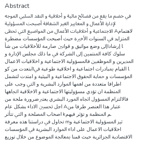
Abstract
ﰲ ﺧﻀﻢ ﻣﺎ ﻳﻘﻊ ﻣﻦ ﻓﻀﺎﺋﺢ ﻣﺎﻟﻴﺔ و أﺧﻼﻗﻴﺔ و اﻟﻨﻘﺪ اﻟﺴﻠﱯ اﳌﻮﺟﻪ
ﻹدارة اﻷﻋﻤﺎل و اﳌﻌﺎﻳﲑ اﻟﻐﲑ اﻟﺸﻔﺎﻓﺔ أﺻﺒﺤﺖ اﳌﺴﺆوﻟﻴﺔ
اﻻﺟﺘﻤﺎﻋﻴﺔ و أﺧﻼﻗﻴﺎت اﻷﻋﻤﺎل ﻣﻦ اﳌﻮاﺿﻴﻊ اﻟﱵ ﲢﻈﻰ Aﻻﻫﺘﻤﺎم
اﳌﺘﺰاﻳﺪ ﰲ اﻟﺴﻨﻮات اﻷﺧﲑة ﺣﻴﺚ أﺻﺒﺤﺖ اﳌﺆﺳﺴﺎت ﻣﻀﻄﺮة
إﱃ وﺿﻊ ﻣﻮاﺛﻴﻖ و ﻗﻮاﻧﲔ ﺻﺎرﻣﺔ ﻟﻸﺧﻼﻗﻴﺎت ﻣﻦ ﺷﺄIﺎ إرﺷﺎد
ﺳﻠﻮك ﻛﺎﻓﺔ اﳌﻨﺘﻤﲔ إﱃ اﻟﺸﺮﻛﺔ ﰲ ﻣﺎ ذﻟﻚ ﳎﻠﺲ اﻹدارة و
اﳌﺪﻳﺮﻳﻦ و اﳌﻮﻇﻔﲔ ﻓﺎﳌﺴﺆوﻟﻴﺔ اﻻﺟﺘﻤﺎﻋﻴﺔ و اﺧﻼﻗﻴﺎت اﻻﻋﻤﺎل
اﺑﺘﻌﺪت ﻣﻦ ﻛﻮIﺎ اﻟﻘﻴﺎم ﲟﺒﺎدرات اﺟﺘﻤﺎﻋﻴﺔ و اﺧﻼﻗﻴﺔ ﻃﻮﻋﻴﺔ ﰲ
اﳌﺆﺳﺴﺎت و ﲪﺎﻳﺔ اﳊﻘﻮق اﻻﺟﺘﻤﺎﻋﻴﺔ و اﻟﺒﻴﺌﻴﺔ و اﻣﺘﺪت ﻟﺘﺸﻤﻞ
اﻃﺮاﻓﺎ ﻣﺘﻌﺪدة ﻣﻦ اﳘﻬﺎ اﳌﻮارد اﻟﺒﺸﺮﻳﺔ و اﻟﱵ وﺟﺐ ﻋﻠﻰ
اﳌﻨﻈﻤﺔ ان ﺗﺆدي ﻣﺴﺆوﻟﻴﺘﻬﺎ اﻻﺟﺘﻤﺎﻋﻴﺔ و اﻻﺧﻼﻗﻴﺔ اﲡﺎﻫﻬﺎ
ﻓﺎﻻﻟﺘﺰام اﳌﺴﺆول اﲡﺎﻩ اﳌﻮرد اﻟﺒﺸﺮي ﻳﻌﺘﱪﺿﺮورة ﻣﻠﺤﺔ ﻣﻦ
اﺟﻞ ﲢﺴﲔ اﻻداء ﺑﺸﻜﻞ ﻋﺎم Aﻋﺘﺒﺎر ﻫﺬا اﻟﻌﻨﺼﺮ ﻃﺮﻓﺎ ﻣﻦ
اﺻﺤﺎب اﳌﺼﻠﺤﺔ و اﻟﱵ ﺗﺘﺄﺛﺮ kﻢ اﳌﻨﻈﻤﺔ و ﺗﺆﺛﺮ ﻓﻴﻬﻢ.
ﳓﺎول ﰲ دراﺳﺘﻨﺎ ﻫﺬﻩ ﻣﻌﺮﻓﺔ mﺛﲑ اﳌﺴﺆوﻟﻴﺔ اﻻﺟﺘﻤﺎﻋﻴﺔ و
اﺧﻼﻗﻴﺎت اﻻﻋﻤﺎل ﻋﻠﻰ اداء اﳌﻮارد اﻟﺒﺸﺮﻳﺔ ﰲ اﳌﺆﺳﺴﺎت
اﻻﻗﺘﺼﺎدﻳﺔ اﳉﺰاﺋﺮﻳﺔ ﺣﻴﺚ ﻗﻤﻨﺎ ﲟﻌﺎﳉﺔ اﳌﻮﺿﻮع ﻣﻦ ﺧﻼل ﺗﻮزﻳﻊ