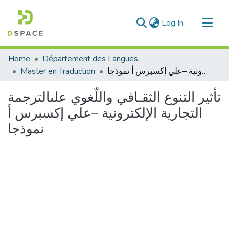
(current)
Log In
Communities & Collections
Home
Département des Langues étrangères
All of DSpace
Master en Traduction
تأثير التنوع الثقـافي واللّغوي علىالترجمة التجارية الإلكترونية –علي إكسبرس أ نموذجا
Statistics
تأثير التنوع الثقـافي واللّغوي علىالترجمة
التجارية الإلكترونية –علي إكسبرس أ
نموذجا