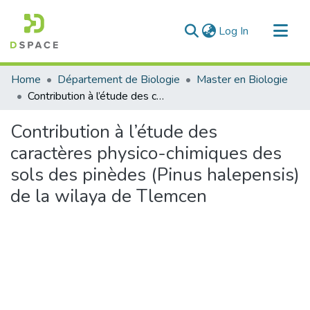
(current)
Log In
Communities & Collections
Home
Département de Biologie
Master en Biologie
All of DSpace
Contribution à l’étude des caractères physico-chimiques des sols des pinèdes (Pinus halepensis) de la wilaya de Tlemcen
Statistics
Contribution à l’étude des
caractères physico-chimiques des
sols des pinèdes (Pinus halepensis)
de la wilaya de Tlemcen