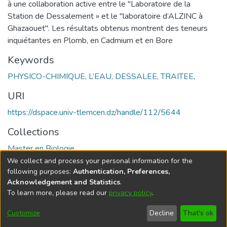
à une collaboration active entre le "Laboratoire de la
Station de Dessalement » et le "laboratoire d’ALZINC à
Ghazaouet". Les résultats obtenus montrent des teneurs
inquiétantes en Plomb, en Cadmium et en Bore
Keywords
PHYSICO-CHIMIQUE, L’EAU, DESSALEE, TRAITEE
,
URI
https://dspace.univ-tlemcen.dz/handle/112/5644
Collections
Master en Biologie
We collect and process your personal information for the
Full item page
following purposes:
Authentication, Preferences,
Acknowledgement and Statistics
.
To learn more, please read our
privacy policy
.
DSpace software
copyright © 2002-2026
LYRASIS
Cookie
Privacy
End User
Send
Customize
Decline
That's ok
settings
policy
Agreement
Feedback