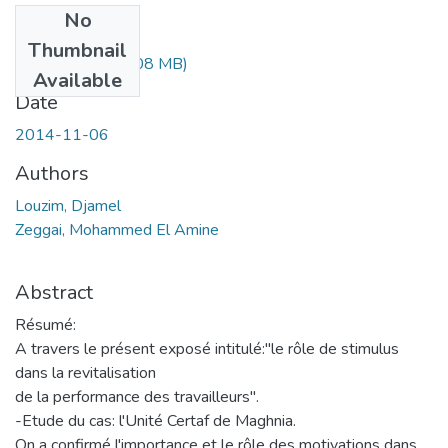
No
Files
Thumbnail
memoire.pdf
(21.08 MB)
Available
Date
2014-11-06
Authors
Louzim, Djamel
Zeggai, Mohammed El Amine
Abstract
Résumé:
A travers le présent exposé intitulé:"le rôle de stimulus
dans la revitalisation
de la performance des travailleurs".
-Etude du cas: l'Unité Certaf de Maghnia.
On a confirmé l'importance et le rôle des motivations dans