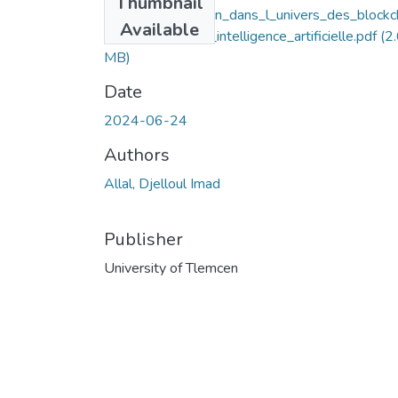
Thumbnail
Essai_de_prevision_dans_l_univers_des_blockc
Available
ns_a_l_aide_de_l_intelligence_artificielle.pdf
(2
MB)
Date
2024-06-24
Authors
Allal, Djelloul Imad
Publisher
University of Tlemcen