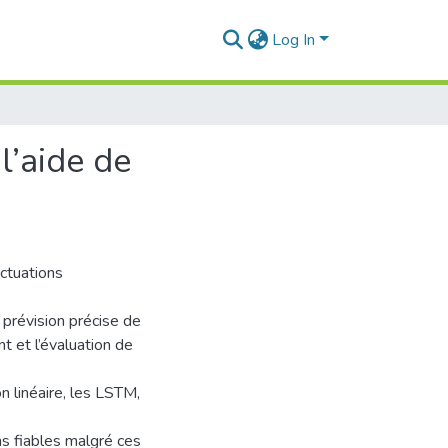
Log In
l’aide de
uctuations
a prévision précise de
t et l’évaluation de
on linéaire, les LSTM,
ns fiables malgré ces