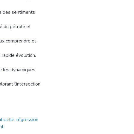
lle des sentiments
é du pétrole et
eux comprendre et
rapide évolution.
re les dynamiques
lorant l’intersection
ificielle, régression
nt.