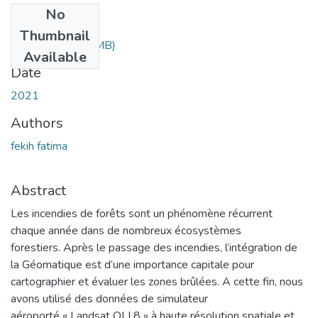
No
Files
Thumbnail
fekih_f.pdf
(5.55 MB)
Available
Date
2021
Authors
fekih fatima
Abstract
Les incendies de forêts sont un phénomène récurrent
chaque année dans de nombreux écosystèmes
forestiers. Après le passage des incendies, l’intégration de
la Géomatique est d’une importance capitale pour
cartographier et évaluer les zones brûlées. A cette fin, nous
avons utilisé des données de simulateur
aéroporté « Landsat OLI 8 » à haute résolution spatiale et