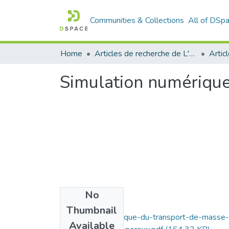
Communities & Collections
All of DSp
Home
Articles de recherche de L'UABT
Artic
Simulation numérique
No
Files
Thumbnail
Simulation-numerique-du-transport-de-masse-
Available