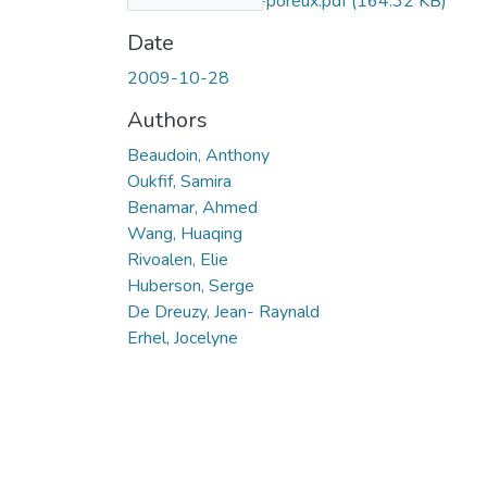
dans-des-milieux-poreux.pdf
(164.32 KB)
Date
2009-10-28
Authors
Beaudoin, Anthony
Oukfif, Samira
Benamar, Ahmed
Wang, Huaqing
Rivoalen, Elie
Huberson, Serge
De Dreuzy, Jean- Raynald
Erhel, Jocelyne