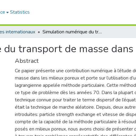
ace
Statistics
les internationaux
Simulation numérique du transport de masse dans des milieux poreux
 du transport de masse dans 
Abstract
Ce papier présente une contribution numérique à l’étude d
masse dans les milieux poreux et porte sur l’utilisation 
lagrangienne appelée méthode particulaire. Cette méthod
ce type de problème dès les années 70. Dans la plupart d
technique connue pour traiter le terme dispersif de l’équa
était la technique de marche aléatoire. Depuis, deux autr
introduites: particle strength exchange et vitesse de disp
compte de la capacité de la méthode particulaire à résou
posés en milieux poreux, nous avons choisi de présenter c