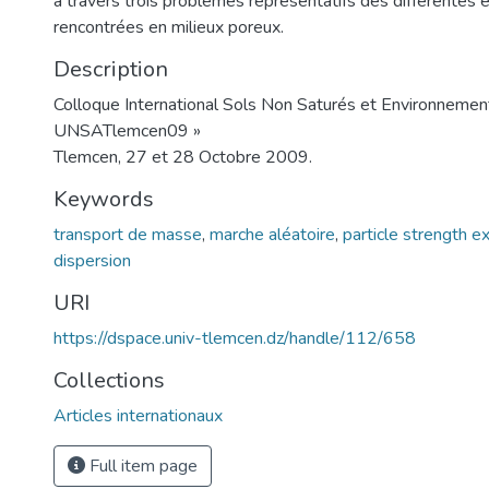
à travers trois problèmes représentatifs des différentes 
rencontrées en milieux poreux.
Description
Colloque International Sols Non Saturés et Environnemen
UNSATlemcen09 »
Tlemcen, 27 et 28 Octobre 2009.
Keywords
transport de masse
,
marche aléatoire
,
particle strength 
dispersion
URI
https://dspace.univ-tlemcen.dz/handle/112/658
Collections
Articles internationaux
Full item page