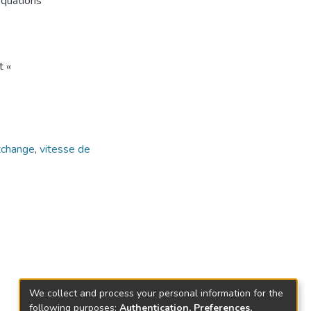
équations
t «
exchange
,
vitesse de
We collect and process your personal information for the
following purposes:
Authentication, Preferences,