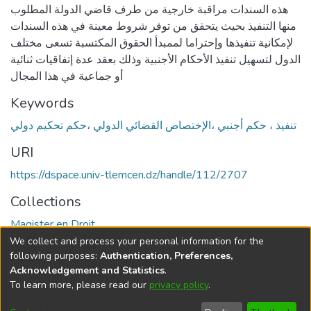
هذه السندات مراقبة خارجية من طرف قاضي الدولة المطلوب
منها التنفيذ بحيث يتحقق من توفر شروط معينة في هذه السندات
لإمكانية تنفيذها وإحتراما لممبدأ الحقوق المكتسبة تسعى مختلف
الدول لتسهيل تنفيذ الأحكام الأجنبية وذلك بعقد عدة إتفاقيات ثنائية
أو جماعية في هذا المجال
Keywords
تنفيذ ، حكم أجنبي ،الإختصاص القضائي الدولي ،حكم تحكيم دولي
URI
https://dspace.univ-tlemcen.dz/handle/112/2707
Collections
Magister en Droit
We collect and process your personal information for the
Full item page
following purposes:
Authentication, Preferences,
Acknowledgement and Statistics
.
To learn more, please read our
privacy policy
.
DSpace software
copyright © 2002-2026
LYRASIS
Cookie
Privacy
End User
Send