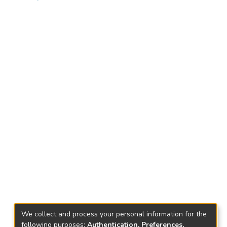
We collect and process your personal information for the
following purposes:
Authentication, Preferences,