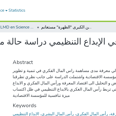
ace
Statistics
أثر رأس المال الفكري في الإبداع التنظيمي دراسة حالة مؤسسة المطاحن الكبرى "الظهرة" مستغانم
Doctorat LMD en Science de Gestion
ي الإبداع التنظيمي دراسة حالة
Abstract
لي معرفة مدى مساهمة راس المال الفكري في تنمية و تطوير
المؤسسة الاقتصادية واشتملت الدراسة على جانب نظري تطرقنا
ض و التحليل الى اقتصاد المعرفة ورأس المال الفكري و الابداع
لتي تربط رأس المال الغكري بالابداع التنظيمي في ظل اكتساب
ميزة تنافسية للمؤسسة الاقتصادية
Keywords
رفة، رأس المال الفكري، رأس المال البشري، الابداع التنظيمي