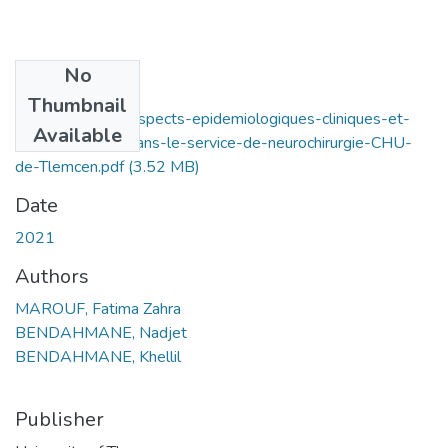
No
Files
Thumbnail
SPINA-BIFIDA-aspects-epidemiologiques-cliniques-et-
Available
therapeutiques-dans-le-service-de-neurochirurgie-CHU-
de-Tlemcen.pdf
(3.52 MB)
Date
2021
Authors
MAROUF, Fatima Zahra
BENDAHMANE, Nadjet
BENDAHMANE, Khellil
Publisher