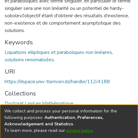
et paraboliques avec terme singulier, en particulier le terme
singulier sera une non linéarité ou un potentiel de hardy-
sobolev.l'objectif étant d'obtenir des résultats d'existence,
non-existence et de comportement asymptotique des
solutions.
Keywords
Liquations elliptiques et paraboliques non linéaires,
solutions renomalisées.
URI
https://dspace.univ-tlemcen.dz/handle/112/4188
Collections
Doctorat Lmd en Mathématique
We collect and process your personal information for the
Full item page
following purposes:
Authentication, Preferences,
Acknowledgement and Statistics
.
To learn more, please read our
privacy policy
.
DSpace software
copyright © 2002-2026
LYRASIS