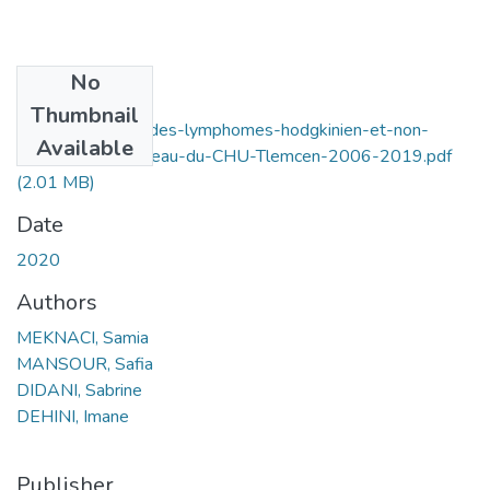
No
Files
Thumbnail
etude-de-survie-des-lymphomes-hodgkinien-et-non-
Available
hodgkinien-au-niveau-du-CHU-Tlemcen-2006-2019.pdf
(2.01 MB)
Date
2020
Authors
MEKNACI, Samia
MANSOUR, Safia
DIDANI, Sabrine
DEHINI, Imane
Publisher