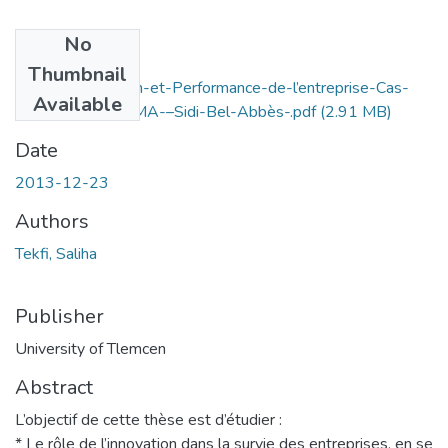
No
Files
Thumbnail
Survie--Innovation-et-Performance-de-l’entreprise-Cas-
Available
de-l’entreprise-CMA-–Sidi-Bel-Abbès-.pdf
(2.91 MB)
Date
2013-12-23
Authors
Tekfi, Saliha
Publisher
University of Tlemcen
Abstract
L’objectif de cette thèse est d’étudier :
* Le rôle de l’innovation dans la survie des entreprises, en se