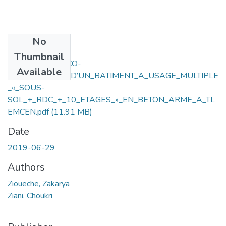
No
Files
Thumbnail
ETUDE_TECHNICO-
Available
MANAGERIALE_D’UN_BATIMENT_A_USAGE_MULTIPLE
_«_SOUS-
SOL_+_RDC_+_10_ETAGES_»_EN_BETON_ARME_A_TL
EMCEN.pdf
(11.91 MB)
Date
2019-06-29
Authors
Zioueche, Zakarya
Ziani, Choukri